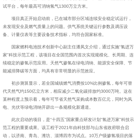
试平台，每年最高可消纳氢气1300万立方米。
项目真正开始启动前，已在城市部分区域连续安全稳定试运行，
未发现安全及燃气质量上的问题。供气系统关键运行参数及调压设
备、计量仪表等主要设备技术指标，均符合国家标准。
国家燃料电池技术创新中心副主任潘凤文介绍，通过实施“氢进万
家”科技示范工程，该项目在全国范围内首次实现规模化、长周期、连
续稳定的掺氢示范应用。天然气掺氢在绿电消纳、能源安全保障、节
能减排降碳等方面，均具有非常明显的示范效应。
初步测算显示，若全国城镇燃气消费按10%比例掺氢，每年可替
代天然气约150亿立方米，相应减少二氧化碳排放约3000万吨。这在
某种程度上预示着，每年可节省天然气采购成本数百亿元，同时为风
电、光伏等绿电消纳开辟出一条规模化新通道。
此次启动的项目，是“十四五”国家重点研发计划“氢进万家”科技示
范工程的重要成果。该工程于2021年由科技部与山东省政府联合启
动，以济南、青岛、潍坊、淄博四市为试点。10万户级掺氢项目的落