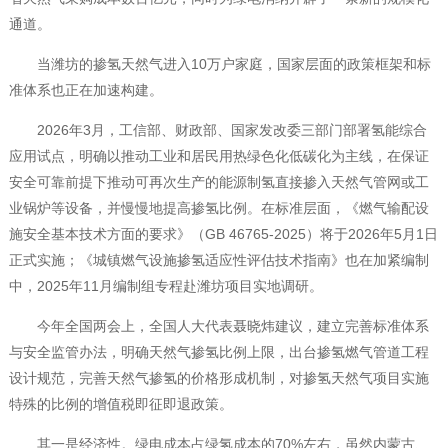
通道。
当潍坊的掺氢天然气进入10万户家庭，国家层面的政策框架和标
准体系也正在加速构建。
2026年3月，工信部、财政部、国家发改委三部门部署氢能综合
应用试点，明确以推动工业和居民用热绿色化低碳化为主线，在保证
安全可靠前提下推动可再次生产的能源制氢直接掺入天然气管网或工
业锅炉等设备，并慢慢地提高掺氢比例。在标准层面，《燃气输配设
施安全基本技术方面的要求》（GB 46765-2025）将于2026年5月1日
正式实施；《城镇燃气设施掺氢适应性评估技术指南》也在加紧编制
中，2025年11月编制组专程赴潍坊项目实地调研。
今年全国两会上，全国人大代表聂晓炜建议，建立完善标准体系
与安全监管办法，明确天然气掺氢比例上限，出台掺氢燃气管道工程
设计规范，完善天然气掺氢的价格形成机制，对掺氢天然气项目实施
特殊的比例的增值税即征即退政策。
其一是经济性。绿电成本占绿氢成本的70%左右，虽然内蒙古、