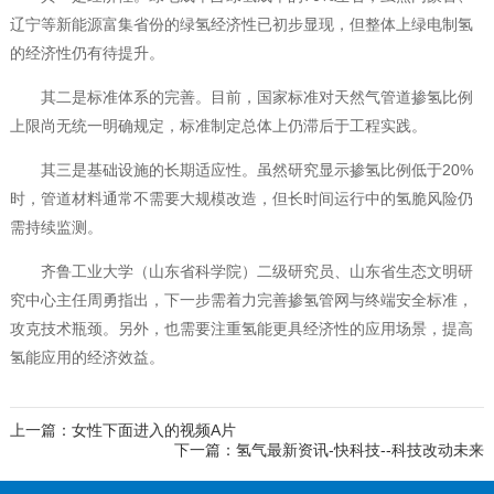
辽宁等新能源富集省份的绿氢经济性已初步显现，但整体上绿电制氢
的经济性仍有待提升。
其二是标准体系的完善。目前，国家标准对天然气管道掺氢比例
上限尚无统一明确规定，标准制定总体上仍滞后于工程实践。
其三是基础设施的长期适应性。虽然研究显示掺氢比例低于20%
时，管道材料通常不需要大规模改造，但长时间运行中的氢脆风险仍
需持续监测。
齐鲁工业大学（山东省科学院）二级研究员、山东省生态文明研
究中心主任周勇指出，下一步需着力完善掺氢管网与终端安全标准，
攻克技术瓶颈。另外，也需要注重氢能更具经济性的应用场景，提高
氢能应用的经济效益。
上一篇：女性下面进入的视频A片
下一篇：氢气最新资讯-快科技--科技改动未来