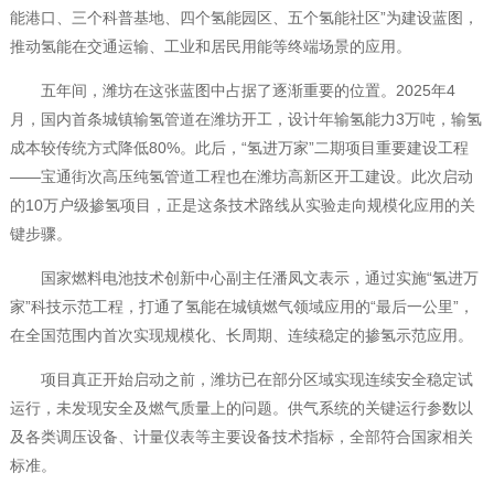
能港口、三个科普基地、四个氢能园区、五个氢能社区”为建设蓝图，
推动氢能在交通运输、工业和居民用能等终端场景的应用。
五年间，潍坊在这张蓝图中占据了逐渐重要的位置。2025年4
月，国内首条城镇输氢管道在潍坊开工，设计年输氢能力3万吨，输氢
成本较传统方式降低80%。此后，“氢进万家”二期项目重要建设工程
——宝通街次高压纯氢管道工程也在潍坊高新区开工建设。此次启动
的10万户级掺氢项目，正是这条技术路线从实验走向规模化应用的关
键步骤。
国家燃料电池技术创新中心副主任潘凤文表示，通过实施“氢进万
家”科技示范工程，打通了氢能在城镇燃气领域应用的“最后一公里”，
在全国范围内首次实现规模化、长周期、连续稳定的掺氢示范应用。
项目真正开始启动之前，潍坊已在部分区域实现连续安全稳定试
运行，未发现安全及燃气质量上的问题。供气系统的关键运行参数以
及各类调压设备、计量仪表等主要设备技术指标，全部符合国家相关
标准。