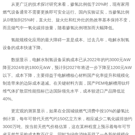
从更广泛的技术探讨研究来看，掺氢比例低于20%时，现有家用
燃气设备通常不需要更换即可安全运行。国内实验证实，当掺氢比例
从0增加到25%时，直火灶、旋火灶和红外灶的热效率基本保持不变，
而且烟气中一氧化碳排放量，随着掺氢比例增加而大幅降低。
氢能规模化应用的最大障碍一直是成本。过去几年，电解水制氢
设备的成本快速下降。
数据显示，电解水制氢设备采购成本已从2022年的约3000元/kW
降至2024年的1800元/kW，预计到2027年将进一步下降至1200元/kW
以下。成本下降，主要得益于电解槽核心材料国产化率提升和规模化
制造带来的边际成本递减。在关键材料方面，国产PEM电解槽用钛纤
维气体扩散层性能指标已达国际领先水平，成本较进口产品降低近
40%。
更宏观的测算显示，如果在全国城镇燃气消费中按10%的掺氢比
例计算，每年可替代天然气约150亿立方米，相应减少二氧化碳排放约
3000万吨。按当前天然气价格估算，这在某种程度上预示着每年可节
省天然气采购成本数百亿元，同时为绿电消纳开辟了一条新的规模化