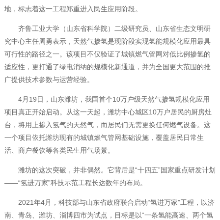
地，标志着这一工程郑重进入民生应用阶段。
齐鲁工业大学（山东省科学院）二级研究员、山东省生态文明研
究中心主任周勇表示，天然气掺氢是现阶段实现氢能规模化应用最具
可行性的路径之一。该项目不仅验证了城镇燃气管网对低比例掺氢的
适应性，更打通了绿电消纳的规模化新通道，并为全国更大范围的推
广提供技术参数与运营经验。
4月19日，山东潍坊，我国首个10万户级天然气掺氢规模化应用
项目真正开始启动。从这一天起，潍坊中心城区10万户居民的厨房灶
台，将用上掺入氢气的天然气，而居民们无需更换任何燃气设备。这
一个项目依托潍坊现有的城镇燃气管网基础设施，覆盖居民日常生
活、商户餐饮等各类民生用气场景。
潍坊的这次突破，并非偶然。它背后是“十四五”国家重点研发计划
——“氢进万家”科技示范工程长达数年的布局。
2021年4月，科技部与山东省政府联合启动“氢进万家”工程，以济
南、青岛、潍坊、淄博四市为试点，目标是以“一条氢能高速、两个氢