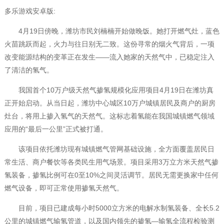
多乐游戏安卓版:
4月19日傍晚，潍坊市民刘楠楠开始做晚饭。她打开燃气灶，蓝色
火苗跳跃而起，火力与往日别无二致。这份寻常的烟火气背后，一项
改变能源结构的变革正在发生——流入她家的天然气中，已稳定注入
了清洁的氢气。
我国首个10万户级天然气掺氢规模化应用项目4月19日在潍坊真
正开始启动。从当日起，潍坊中心城区10万户城镇居民及商户的厨房
灶台，将用上掺入氢气的天然气。这标志着氢能在我国城镇燃气领域
应用的“最后一公里”正式被打通。
该项目依托潍坊现有城镇燃气管网基础设施，全方面覆盖居民日
常生活、商户餐饮等各类民生用气场景。项目采用3万立方米天然气掺
氢装备，掺氢比例可在0至10%之间灵活调节。居民无需更换家中任何
燃气设备，即可正常使用掺氢天然气。
目前，项目已建成每小时5000立方米的电解水制氢装备、全长5.2
公里的城镇燃气输氢管道，以及国内领先的掺氢—输氢全流程检验测