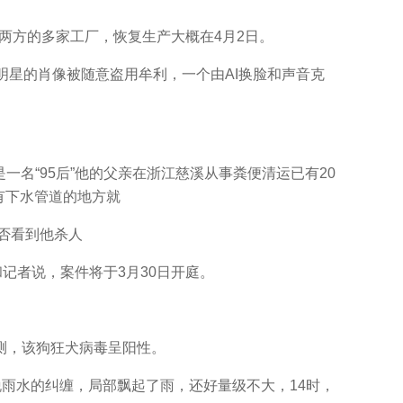
两方的多家工厂，恢复生产大概在4月2日。
明星的肖像被随意盗用牟利，一个由AI换脸和声音克
名“95后”他的父亲在浙江慈溪从事粪便清运已有20
有下水管道的地方就
否看到他杀人
和记者说，案件将于3月30日开庭。
测，该狗狂犬病毒呈阳性。
雨水的纠缠，局部飘起了雨，还好量级不大，14时，