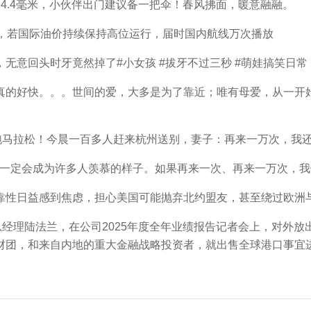
4.4毫米，小伙伴出门建议备一把伞！春风拂面，暖意融融。
，若国际油价持续保持高位运行，届时国内航线万次播放
意回头时牙竟然掉了#小女孩 #拔牙不过三秒 #萌娃搞笑日常
的好快。。。世间的爱，大多是为了靠近；唯有母爱，从一开始
马拉松！今晨一百多人赶来杭州送别，妻子：再来一万次，我
一定会成为许多人羡慕的样子。如果再来一次、再来一万次，我
日益感到焦虑，担心美国可能抛弃北约盟友，甚至绕过欧洲与
经理陆法兰，在公司2025年度全年业绩报告记者会上，对外放
财团，和来自内地的重大金融战略投资者，就出售全球港口事宜