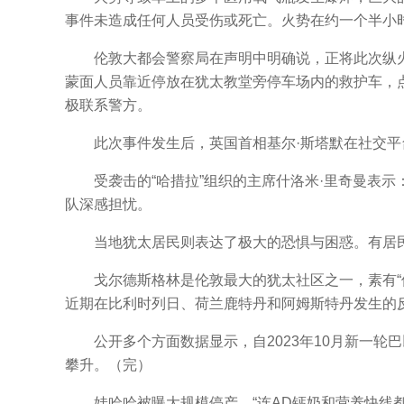
事件未造成任何人员受伤或死亡。火势在约一个半小
伦敦大都会警察局在声明中明确说，正将此次纵火事
蒙面人员靠近停放在犹太教堂旁停车场内的救护车，
极联系警方。
此次事件发生后，英国首相基尔·斯塔默在社交平台X
受袭击的“哈措拉”组织的主席什洛米·里奇曼表示：
队深感担忧。
当地犹太居民则表达了极大的恐惧与困惑。有居民称
戈尔德斯格林是伦敦最大的犹太社区之一，素有“伦敦
近期在比利时列日、荷兰鹿特丹和阿姆斯特丹发生的
公开多个方面数据显示，自2023年10月新一轮
攀升。（完）
娃哈哈被曝大规模停产，“连AD钙奶和营养快线都