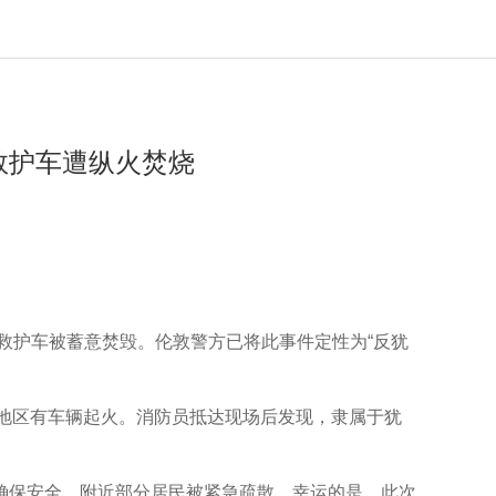
救护车遭纵火焚烧
救护车被蓄意焚毁。伦敦警方已将此事件定性为“反犹
n）地区有车辆起火。消防员抵达现场后发现，隶属于犹
保安全，附近部分居民被紧急疏散。幸运的是，此次