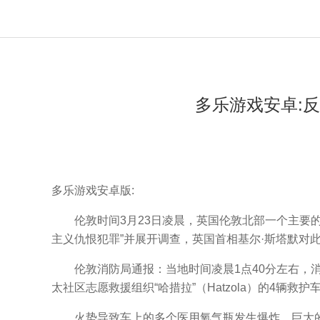
多乐游戏安卓:
多乐游戏安卓版:
伦敦时间3月23日凌晨，英国伦敦北部一个主要的
主义仇恨犯罪”并展开调查，英国首相基尔·斯塔默对
伦敦消防局通报：当地时间凌晨1点40分左右，消防部
太社区志愿救援组织“哈措拉”（Hatzola）的4辆救
火势导致车上的多个医用氧气瓶发生爆炸，巨大的