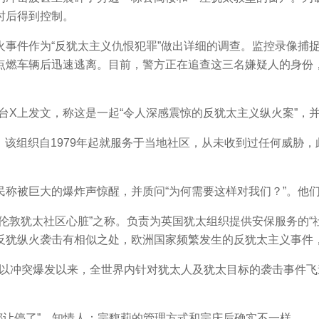
时后得到控制。
件作为“反犹太主义仇恨犯罪”做出详细的调查。监控录像捕捉
点燃车辆后迅速逃离。目前，警方正在追查这三名嫌疑人的身份
上发文，称这是一起“令人深感震惊的反犹太主义纵火案”，并
该组织自1979年起就服务于当地社区，从未收到过任何威胁
被巨大的爆炸声惊醒，并质问“为何需要这样对我们？”。他们
犹太社区心脏”之称。负责为英国犹太组织提供安保服务的“社
反犹纵火袭击有相似之处，欧洲国家频繁发生的反犹太主义事件
巴以冲突爆发以来，全世界内针对犹太人及犹太目标的袭击事件
让停了”，知情人：宗馥莉的管理方式和宗庆后确实不一样