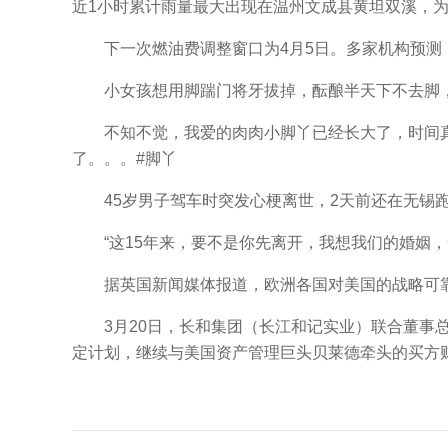
近1小时累计雨量最大出现在温州文成县黄坦双溪，为
下一次燃油费调整窗口为4月5日。多家机构预测
小女孩想用脚踹门将牙拔掉，酝酿半天下不去脚，无
不知不觉，我爱的肉肉小脚丫已经长大了，时间真
了。。。#脚丫
45岁男子驾车时突发心梗离世，2天前还在无锡跑
“这15年来，要不是你先离开，我想我们的婚姻，
据英国新闻媒体报道，欧洲各国对美国的战略可靠性
3月20日，长和集团（长江和记实业）联合董事总
定计划，继续与美国资产管理巨头贝莱德牵头的买方