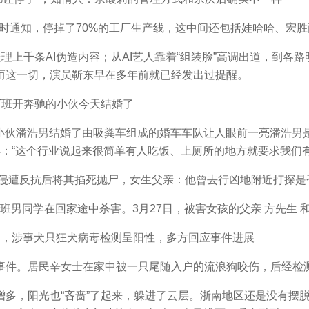
时通知，停掉了70%的工厂生产线，这中间还包括娃哈哈、宏胜
上千条AI伪造内容；从AI艺人靠着“组装脸”高调出道，到各路
而这一切，演员靳东早在多年前就已经发出过提醒。
班开奔驰的小伙今天结婚了
小伙潘浩男结婚了由吸粪车组成的婚车车队让人眼前一亮潘浩男是一
解：“这个行业说起来很简单有人吃饭、上厕所的地方就要求我们
侵遭反抗后将其掐死抛尸，女生父亲：他曾去行凶地附近打探是
班男同学在回家途中杀害。3月27日，被害女孩的父亲 方先生 
，涉事犬只狂犬病毒检测呈阳性，多方回应事件进展
件。居民辛女士在家中被一只尾随入户的流浪狗咬伤，后经检
，阳光也“吝啬”了起来，躲进了云层。浙南地区还是没有摆脱