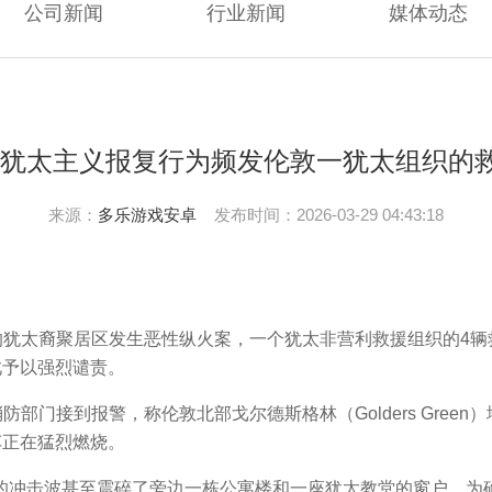
公司新闻
行业新闻
媒体动态
反犹太主义报复行为频发伦敦一犹太组织的
来源：
多乐游戏安卓
发布时间：2026-03-29 04:43:18
犹太裔聚居区发生恶性纵火案，一个犹太非营利救援组织的4辆
此予以强烈谴责。
门接到报警，称伦敦北部戈尔德斯格林（Golders Gree
护车正在猛烈燃烧。
冲击波甚至震碎了旁边一栋公寓楼和一座犹太教堂的窗户。为确