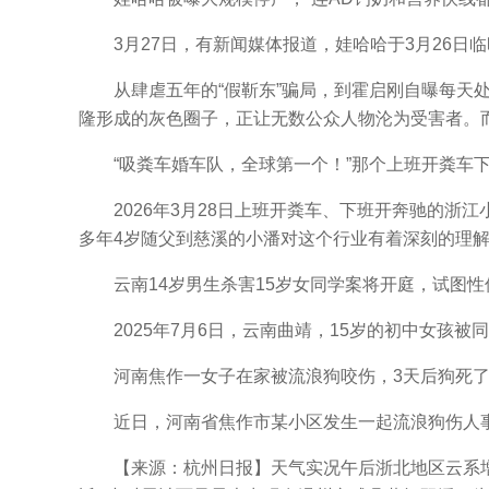
3月27日，有新闻媒体报道，娃哈哈于3月26日临
从肆虐五年的“假靳东”骗局，到霍启刚自曝每天处理
隆形成的灰色圈子，正让无数公众人物沦为受害者。
“吸粪车婚车队，全球第一个！”那个上班开粪车下
2026年3月28日上班开粪车、下班开奔驰的浙江
多年4岁随父到慈溪的小潘对这个行业有着深刻的理
云南14岁男生杀害15岁女同学案将开庭，试图性
2025年7月6日，云南曲靖，15岁的初中女孩被同
河南焦作一女子在家被流浪狗咬伤，3天后狗死了
近日，河南省焦作市某小区发生一起流浪狗伤人事
【来源：杭州日报】天气实况午后浙北地区云系增多