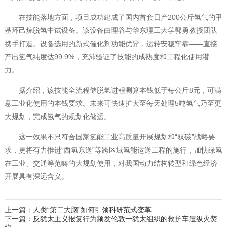
在技能落地方面，项目成功建成了国内首套日产200公斤氢气的甲
基环己烷脱氢中试设备。该设备由理谷与华东理工大学郭勇教授团队
携手打造。设备选用的新式催化剂功能优异，运转安稳牢靠——直接
产出氢气纯度达99.9%，充沛验证了技能的成熟度和工程化使用潜
力。
据介绍，该技能全流程储脱氢进程测算本钱低于每公斤8元，可满
意工业化使用的本钱要求。未来可快速扩大至每天处理5吨氢气乃至更
大规划，完成氢气的规划化储运。
这一效果不只符合国家氢能工业高质量开展规划和“双碳”战略要
求，更将有力推进“西氢东送”等跨区域氢能运送工程的施行，加快绿氢
在工业、交通等范畴的大规划使用，对我国动力结构转型和绿色经济
开展具有深远含义。
上一篇：人类“第二大脑”如何引领科研范式变革
下一篇：反犹太主义报复行为频发伦敦一犹太组织的救护车遭纵火焚