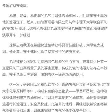
多乐游戏安卓版:
易燃、易爆、易走漏的氢气可以像汽油相同，用油罐车安全高效
地长途运送了。近来，由陕西理谷有限公司与华东理工大学联合研制
的“甲苯-甲基环己烷有机液体储氢系统要害脱氢技能”在陕西榆林完结
演示开车，并经过
这标志着我国在氢能储运范畴获得要害技能打破，为绿氢大规
划、长距离、安全储运供给了切实可行的解决方案。
氢能被视为国家动力结构绿色转型的中心方向，但其储运环节一
直是限制工业高质量开展的要害瓶颈。传统的氢气储运方法存在本钱
高、安全危险大等难题，限制着这一绿色动力的使用。
这一次，研讨团队将难以贮存和运送的氢气经过化学反应“固定”在
大宗化学原料甲苯中，构成安稳的液态物质——甲基环己烷。这种液
体就像惯例燃料汽油相同，可以终究靠现有的油罐车、油轮等基础设
施进行长途运送，安全又快捷。抵达目的地后，再经过脱氢设备将氢
气高效地提取出来，以此来完成了氢气的低本钱安全储运。