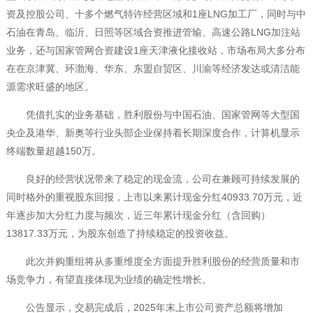
资及控股公司、十多个燃气特许经营区域和1座LNG加工厂，同时与中
石油在青岛、临沂、日照等区域合资推进管输、高速公路LNG加注站
业务，还与国家管网合资建设1座天津液化接收站，市场布局大多分布
在在京津冀、环渤海、华东、东盟自贸区、川渝等经济发达或清洁能
源需求旺盛的地区。
凭借扎实的业务基础，胜利股份与中国石油、国家管网等大型国
央企及港华、新奥等行业头部企业保持着长期深度合作，计算机显示
终端数量超越150万。
良好的经营状况带来了稳定的现金流，公司在兼顾可持续发展的
同时格外的重视股东回报，上市以来累计现金分红40933.70万元，近
年逐步加大分红力度与频次，近三年累计现金分红（含回购）
13817.33万元，为股东创造了持续稳定的投资收益。
此次并购重组将从多重维度全方面提升胜利股份的经营质量和市
场竞争力，有望直接体现为业绩的确定性增长。
公告显示，交易完成后，2025年末上市公司资产总额将增加