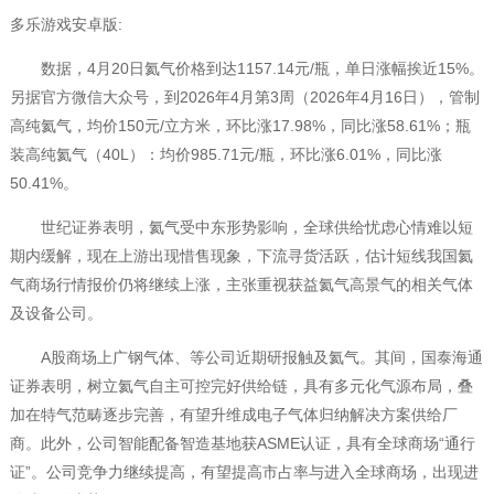
多乐游戏安卓版:
数据，4月20日氦气价格到达1157.14元/瓶，单日涨幅挨近15%。
另据官方微信大众号，到2026年4月第3周（2026年4月16日），管制
高纯氦气，均价150元/立方米，环比涨17.98%，同比涨58.61%；瓶
装高纯氦气（40L）：均价985.71元/瓶，环比涨6.01%，同比涨
50.41%。
世纪证券表明，氦气受中东形势影响，全球供给忧虑心情难以短
期内缓解，现在上游出现惜售现象，下流寻货活跃，估计短线我国氦
气商场行情报价仍将继续上涨，主张重视获益氦气高景气的相关气体
及设备公司。
A股商场上广钢气体、等公司近期研报触及氦气。其间，国泰海通
证券表明，树立氦气自主可控完好供给链，具有多元化气源布局，叠
加在特气范畴逐步完善，有望升维成电子气体归纳解决方案供给厂
商。此外，公司智能配备智造基地获ASME认证，具有全球商场“通行
证”。公司竞争力继续提高，有望提高市占率与进入全球商场，出现进