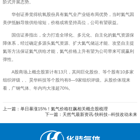
阶式开展态势。
华创证券觉得杭氧股份具有氦气全产业链布局优势，当时氦气因
美伊抵触导致供给缩短，价格或将坚持高位，公司有望获益。
国信证券指出，全力打造全球化、多元化、自主化的氦气资源保
障体系，经过确定多源头氦气资源、扩大氦气储运才能、攻坚自主提
氦等方法保证氦气供给才能，氦气价格上升有望为公司带来可观赢利
弹性。
A股商场上概念股算计有13只，其间巨化股份、等个股有10多家
组织评级，、昊华科技等个股均有8—9家组织评级。从股价体现来
看，广钢气体、年内均大涨超70%。
上一篇：单日暴涨15%！氦气价格狂飙相关概念股梳理
下一篇：天然气最新资讯-快科技--科技改动未来