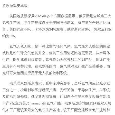
多乐游戏安卓版:
美国地质勘探局2025年多个方面数据显示，俄罗斯是全球第三大
氦气生产国，年生产规模仅次于美国与卡塔尔。就产量的全球占比而
言，美国约占44%，卡塔尔为34%左右，俄罗斯约占9%，阿尔及利亚
约为6%。
氦气无色无味，是一种比空气轻的气体。氦气最为人熟知的用途
或许是给气球充气使其升空，但其工业用途远比这更重要。从半导体
生产、医学成像到焊接等，氦气作为天然气加工的副产品，用途广泛
且具有不可替代性。在俄罗斯国内，氦气就对光纤生产至关重要，而
光纤可大范围的应用于无人机的控制系统。
俄总理米舒斯京表示，受中东冲突影响，全球氦气供应已减少近
三分之一，极度影响医疗断层扫描、光纤通信、半导体生产、AI系统
及前沿科研领域。俄罗斯近期宣布，计划自今年第三季度起每年新增
年产7亿立方英尺(mmscf)的氦气产能。俄罗斯远东地区的阿穆尔天然
气加工厂是该国最大的氦气生产基地，该工厂配套建设有氦气提纯和