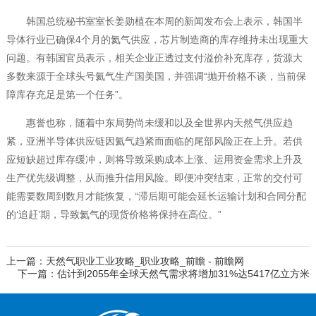
韩国总统秘书室室长姜勋植在本周的新闻发布会上表示，韩国半
导体行业已确保4个月的氦气供应，芯片制造商的库存维持未出现重大
问题。有韩国官员表示，相关企业正透过支付溢价补充库存，货源大
多数来源于全球头号氦气生产国美国，并强调“抛开价格不谈，当前保
障库存充足是第一个任务”。
惠誉也称，随着中东局势尚未缓和以及全世界内天然气供应趋
紧，亚洲半导体供应链因氦气趋紧而面临的尾部风险正在上升。若供
应短缺超过库存缓冲，则将导致采购成本上涨、运用资金需求上升及
生产优先级调整，从而推升信用风险。即便冲突结束，正常的交付可
能需要数周到数月才能恢复，“滞后期可能会延长运输计划和合同分配
的‘追赶’期，导致氦气的现货价格将保持在高位。”
上一篇：天然气职业工业攻略_职业攻略_前瞻 - 前瞻网
下一篇：估计到2055年全球天然气需求将增加31%达5417亿立方米