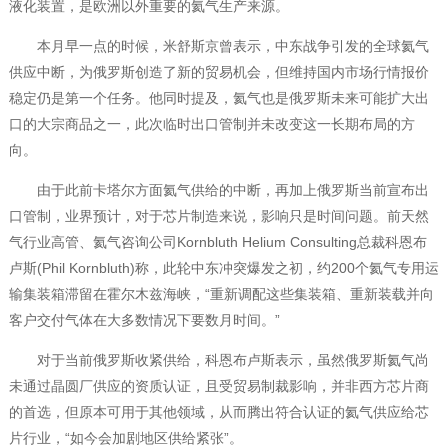
液化装置，是欧洲以外重要的氦气生产来源。
本月早一点的时候，米舒斯京曾表示，中东战争引发的全球氦气
供应中断，为俄罗斯创造了新的贸易机会，但维持国内市场行情报价
稳定仍是第一个任务。他同时提及，氦气也是俄罗斯未来可能扩大出
口的大宗商品之一，此次临时出口管制并未改变这一长期布局的方
向。
由于此前卡塔尔方面氦气供给的中断，再加上俄罗斯当前宣布出
口管制，业界预计，对于芯片制造来说，影响只是时间问题。前天然
气行业高管、氦气咨询公司Kornbluth Helium Consulting总裁科恩布
卢斯(Phil Kornbluth)称，此轮中东冲突爆发之初，约200个氦气专用运
输集装箱滞留在霍尔木兹海峡，“重新调配这些集装箱、重新装载并向
客户交付气体在大多数情况下要数月时间。”
对于当前俄罗斯收紧供给，科恩布卢斯表示，虽然俄罗斯氦气尚
未通过晶圆厂供应的资质认证，且受贸易制裁影响，并非西方芯片商
的首选，但原本可用于其他领域，从而腾出符合认证的氦气供应给芯
片行业，“如今会加剧地区供给紧张”。