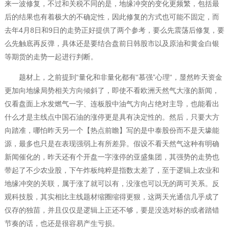
来一波修复，不过和关税不同的是，地缘冲突的变化更频繁，包括最
后的结果也有着极大的不确定性，因此修复的方式也可能不固定，而
去年4月8日和9日的走势正好提供了两个参考，要么先震荡后修复，要
么先触底再反弹，具体还是要结合盘前日韩股市以及原油和黄金白银
等期货的走势一起进行判断。
题材上，之前提到“量化和非量化都有“慕强”心理“，显然昨天资金
更加向地缘局势相关方向倾斜了，即使不看欧洲天然气大涨的新闻，
仅看盘面上水发燃气一字、连板股中油气方向占绝对主导，也能看出
什么才是主线点中国石油的涨停更是具有决定性的。然后，只要大方
向踏准，哪怕昨天另一个【热点前瞻】写的是中泰股份而不是天壕能
源，最多也只是在表现强弱上有所差异。假设不看天然气这种有明确
新闻催化的，昨天还有个开盘一字涨停的亚盛集团，其强势的走势也
带起了不少农业股，下午炸板纯粹是指数太差了，至于逻辑上农业和
地缘冲突的关联，属于涨了就可以有，没涨也可以无的两可关系。反
观科技股，其实相比主线题材缩圈缩得更狠，这两天光通信几乎成了
仅存的独苗，并且仅仅是逻辑上正还不够，要是没选对标的或者踏错
节奏的话，也还是很容易产生亏损。