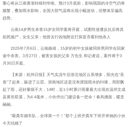
重心将从江南逐渐转移到华南。预计3月底前，影响我国的冷空气仍将
频繁，叠加雨水影响，全国大部气温将出现小幅波动，但整体呈偏高
趋势。
云南14岁男生杀害15岁女同学案将开庭，试图性侵遭反抗后将其
掐死抛尸，女生父亲：他曾去行凶地附近打探是否看到他杀人
2025年7月6日，云南曲靖，15岁的初中女孩被同班男同学在回家
途中杀害。3月27日，被害女孩的父亲 方先生 和记者说，案件将于3
月30日开庭。
【来源：杭州日报】天气实况午后浙北地区云系增多，阳光也“吝
啬”了起来，躲进了云层。浙南地区还是没有摆脱雨水的纠缠，局部飘
起了雨，还好量级不大，14时，近1小时累计雨量最大出现在温州文成
县黄坦双溪，为4.4毫米，小伙伴出门建议备一把伞！春风拂面，暖意
融融。
“吸粪车婚车队，全球第一个！”那个上班开粪车下班开奔驰的小伙
今天结婚了