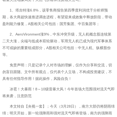
1、塔吉特涨6.8%，该零售商报告第四季度利润优于分析师预
期，各大商超快速推进调改进程，有望迎来成效集中释放阶段，带动
盈利能力修复，A股相关公司包括：国芳集团、中百集团等；
2、AeroVironment涨9%，中东冲突升级，无人机概念股连续第
二天大涨，尖端与低成本双轮驱动，军用无人机已成为现代军事体系
不可或缺的重要组成部分，A股相关公司包括：中无人机、纵横股份
等。
免责声明：只是记录个人对市场的理解，仅作为分享和交流，切
勿盲目跟随。文中所有观点，仅代表个人立场，不构成投资建议，不
具有任何指导作用！据此操作，风险自负！
冰雹！大暴雨！8～10级雷暴大风！今年首场大范围强对流天气即
将来袭，注意防范
本文转自【央视一套】；今天（3月28日），南方大部仍将阴雨绵
绵；明天开始，新一轮强降雨和强对流天气即将登场，南方的强降雨