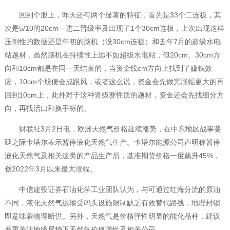
回到个股上，昨天还有两个显著的特征，首先是33个二连板，其
次是5/10的20cm一进二晋级率及出现了1个30cm连板，上次出现这样
压倒性的数据还是年初的脑机（没30cm连板）和去年7月的超级水电
站题材，虽然脑机在持续性上远不如超级水电站，但20cm、30cm方
向和10cm都是在同一天结束的，当资金线cm方向上找到了赚钱效
应，10cm个股便会成跟风，或者这么说，资金会先做完涨幅更大的再
回到10cm上，此外对于这种晋级赛性质的题材，资金还会先找细分方
向，再找活口和换手标的。
财联社3月2日电，欧洲天然气价格延续涨势，在中东地区战事蔓
延之际卡塔尔表示暂停液化天然气生产。卡塔尔能源公司声明称暂停
液化天然气及相关这类的产品生产后，基准期货价格一度飙升45%，
创2022年3月以来最大涨幅。
中信建投证券石油化学工业团队认为，与可通过红海分流的原油
不同，液化天然气运输受码头设施限制缺乏有效替代路线，地理封锁
即意味着物理断供。另外，天然气是价格弹性明显的能化品种，建议
着重关注地缘局势下天然气价格弹性及相关公司。