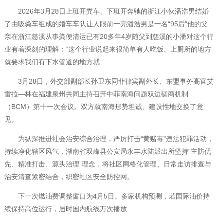
2026年3月28日上班开粪车、下班开奔驰的浙江小伙潘浩男结婚
了由吸粪车组成的婚车车队让人眼前一亮潘浩男是一名“95后”他的父
亲在浙江慈溪从事粪便清运已有20多年4岁随父到慈溪的小潘对这个行
业有着深刻的理解：“这个行业说起来很简单有人吃饭、上厕所的地方
就要求我们有下水管道的地方就
3月28日，外交部副部长孙卫东同菲律宾副外长、东盟事务高官艾
雷拉—林在福建泉州共同主持召开中菲南海问题双边磋商机制
（BCM）第十一次会议。双方就南海形势坦诚、建设性地交换了意
见。
为纵深推进社会治安综合治理，严厉打击“黄赌毒”违法犯罪活动，
持续净化辖区风气，湖南省双峰县公安局永丰水陆派出所坚持“主防优
先、精准打击、源头治理”理念，将社区网格化管理、日常走访排查与
治安清查紧密结合，织密社区安全防控网。
下一次燃油费调整窗口为4月5日。多家机构预测，若国际油价持
续保持高位运行，届时国内航线万次播放