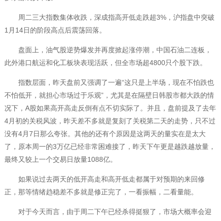
周二三大指数集体收跌，深成指高开低走跌超3%，沪指盘中突破
1月14日的阶段高点后震荡回落。
盘面上，油气股逆势爆发并再度掀起涨停潮，中国石油二连板，
此外港口航运和化工板块表现活跃，但全市场超4800只个股下跌。
指数层面，昨天盘前又强调了一遍“这只是上半场，现在不怕跌也
不怕低开，就担心市场过于乐观”，尤其是在隔壁日韩股市都大跌的情
况下，A股如果高开高走反倒有点不切实际了。并且，盘前提及了去年
4月初的关税风波，昨天差不多就是复刻了关税第二天的走势，只不过
没有4月7日那么夸张。其他的还有个原因是这两天的量实在是太大
了，原本周一的3万亿已经非常困难接了，昨天下午更是越跌越放量，
最终又较上一个交易日放量1088亿。
如果说过去两天的低开高走和高开低走都属于对预期的来回修
正，那等情绪趋稳差不多就是修正完了，一看振幅，二看量能。
对于今天而言，由于周二下午已经杀得挺狠了，市场大概率会迎