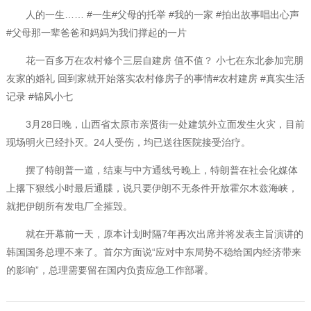
人的一生…… #一生#父母的托举 #我的一家 #拍出故事唱出心声
#父母那一辈爸爸和妈妈为我们撑起的一片
花一百多万在农村修个三层自建房 值不值？ 小七在东北参加完朋
友家的婚礼 回到家就开始落实农村修房子的事情#农村建房 #真实生活
记录 #锦风小七
3月28日晚，山西省太原市亲贤街一处建筑外立面发生火灾，目前
现场明火已经扑灭。24人受伤，均已送往医院接受治疗。
摆了特朗普一道，结束与中方通线号晚上，特朗普在社会化媒体
上撂下狠线小时最后通牒，说只要伊朗不无条件开放霍尔木兹海峡，
就把伊朗所有发电厂全摧毁。
就在开幕前一天，原本计划时隔7年再次出席并将发表主旨演讲的
韩国国务总理不来了。首尔方面说“应对中东局势不稳给国内经济带来
的影响”，总理需要留在国内负责应急工作部署。