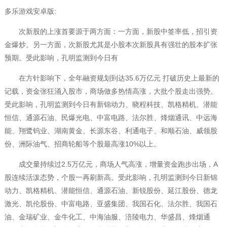
多乐游戏安卓版:
次新股的上涨首要源于两方面：一方面，新股中签率低，招引资
金爆炒。另一方面，次新股尤其是小股本次新股具有强壮的股本扩张
预期。受此影响，孔明监测到今日有
在方针影响下，全年融资规划到达35.6万亿元 打破历史上最新的
记载，资金张狂涌入股市，商场做多热情高涨，大批个股走出强势。
受此影响，孔明监测到今日有新锦动力、晓程科技、凯格精机、潜能
恒信、通源石油、民爆光电、中富电路、法尔胜、烽烟通讯、中远海
能、翔鹭钨业、湖南黄金、长源东谷、利通电子、和顺石油、威领股
份、洲际油气、招商轮船等个股最高涨10%以上。
成交量持续过2.5万亿元，商场人气高涨，增量资金跑步出场，A
股连续活泼态势，个股一再刷新高。受此影响，孔明监测到今日新锦
动力、凯格精机、潜能恒信、通源石油、新锐股份、延江股份、德龙
激光、凯伦股份、中富电路、亚盛集团、我国石化、法尔胜、我国石
油、金瑞矿业、金牛化工、中海油服、涪陵电力、华盛昌、烽烟通