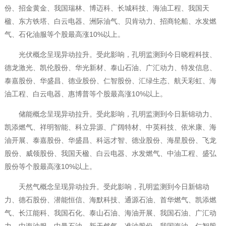
份、招金黄金、我国瑞林、博迈科、长城科技、海油工程、我国天
楹、东方铁塔、白云电器、洲际油气、贝肯动力、招商轮船、水发燃
气、石化油服等个股最高涨10%以上。
光伏概念呈现异动拉升。受此影响，孔明监测到今日晓程科技、
德龙激光、凯伦股份、华光新材、泰山石油、广汇动力、特发信息、
泰嘉股份、华盛昌、德业股份、仁智股份、汇绿生态、航天彩虹、海
油工程、白云电器、惠博普等个股最高涨10%以上。
储能概念呈现异动拉升。受此影响，孔明监测到今日新锦动力、
凯添燃气、祥明智能、科立异源、广阔特材、中英科技、依米康、海
油开展、泰嘉股份、华盛昌、科远才智、德业股份、海星股份、飞龙
股份、威领股份、我国天楹、白云电器、水发燃气、中油工程、盛弘
股份等个股最高涨10%以上。
天然气概念呈现异动拉升。受此影响，孔明监测到今日新锦动
力、德石股份、潜能恒信、海默科技、通源石油、首华燃气、凯添燃
气、长江能科、我国石化、泰山石油、海油开展、我国石油、广汇动