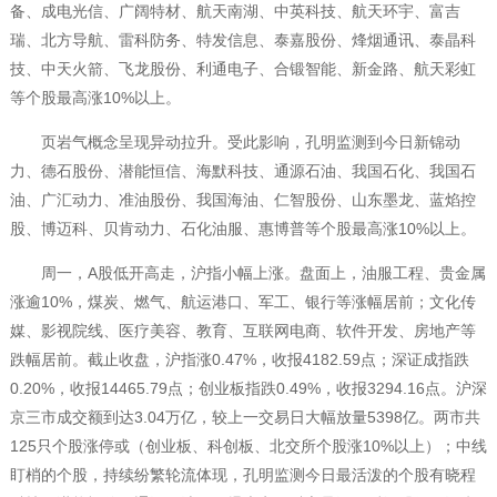
备、成电光信、广阔特材、航天南湖、中英科技、航天环宇、富吉
瑞、北方导航、雷科防务、特发信息、泰嘉股份、烽烟通讯、泰晶科
技、中天火箭、飞龙股份、利通电子、合锻智能、新金路、航天彩虹
等个股最高涨10%以上。
页岩气概念呈现异动拉升。受此影响，孔明监测到今日新锦动
力、德石股份、潜能恒信、海默科技、通源石油、我国石化、我国石
油、广汇动力、准油股份、我国海油、仁智股份、山东墨龙、蓝焰控
股、博迈科、贝肯动力、石化油服、惠博普等个股最高涨10%以上。
周一，A股低开高走，沪指小幅上涨。盘面上，油服工程、贵金属
涨逾10%，煤炭、燃气、航运港口、军工、银行等涨幅居前；文化传
媒、影视院线、医疗美容、教育、互联网电商、软件开发、房地产等
跌幅居前。截止收盘，沪指涨0.47%，收报4182.59点；深证成指跌
0.20%，收报14465.79点；创业板指跌0.49%，收报3294.16点。沪深
京三市成交额到达3.04万亿，较上一交易日大幅放量5398亿。两市共
125只个股涨停或（创业板、科创板、北交所个股涨10%以上）；中线
盯梢的个股，持续纷繁轮流体现，孔明监测今日最活泼的个股有晓程