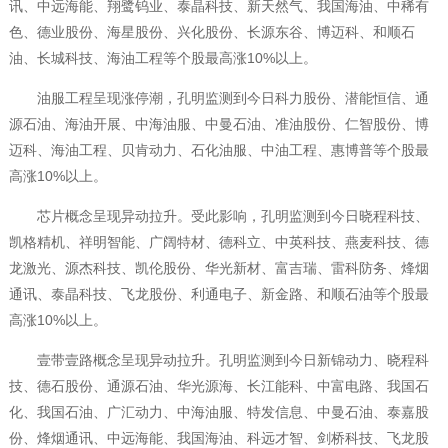
讯、中远海能、翔鹭钨业、泰晶科技、新天然气、我国海油、中稀有
色、德业股份、海星股份、兴化股份、长源东谷、博迈科、和顺石
油、长城科技、海油工程等个股最高涨10%以上。
油服工程呈现涨停潮，孔明监测到今日科力股份、潜能恒信、通
源石油、海油开展、中海油服、中曼石油、准油股份、仁智股份、博
迈科、海油工程、贝肯动力、石化油服、中油工程、惠博普等个股最
高涨10%以上。
芯片概念呈现异动拉升。受此影响，孔明监测到今日晓程科技、
凯格精机、祥明智能、广阔特材、德科立、中英科技、燕麦科技、德
龙激光、源杰科技、凯伦股份、华光新材、富吉瑞、雷科防务、烽烟
通讯、泰晶科技、飞龙股份、利通电子、新金路、和顺石油等个股最
高涨10%以上。
壹带壹路概念呈现异动拉升。孔明监测到今日新锦动力、晓程科
技、德石股份、通源石油、华光源海、长江能科、中富电路、我国石
化、我国石油、广汇动力、中海油服、特发信息、中曼石油、泰嘉股
份、烽烟通讯、中远海能、我国海油、科远才智、剑桥科技、飞龙股