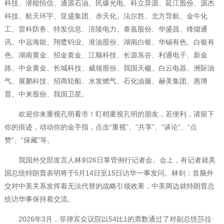
科技、潜能恒信、通源石油、民爆光电、科立异源、延江股份、源杰
科技、航天环宇、亚盛集团、赤天化、法尔胜、北方导航、金牛化
工、雷科防务、特发信息、涪陵电力、泰嘉股份、华盛昌、烽烟通
讯、中远海能、翔鹭钨业、准油股份、湖南白银、华锡有色、白银有
色、湖南黄金、招金黄金、江顺科技、长源东谷、利通电子、新金
路、中金黄金、长城科技、威领股份、我国天楹、白云电器、洲际油
气、展鹏科技、招商轮船、水发燃气、石化油服、赫美集团、惠博
普、中来股份、我国卫星。
欢迎你来重视孔明看市！盯梢重视孔明的朋友，若便利，请留下
你的痕迹，动动你的金手指，点击“重视”、“共享”、“谈论”、“点
赞”、“保藏”等。
我国外交部发言人林剑26日掌管例行记者会。会上，有记者就美
国总统特朗普表明将于5月14日至15日访华一事发问。林剑：首脑外
交对中美关系发挥着无法代替的战略引领效果，中美两边就特朗普总
统访华事保持着交流。
2026年3月，菲律宾众议院以54比1的票数通过了对副总统莎拉·