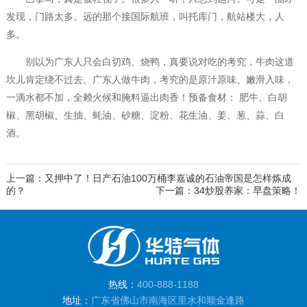
发现，门路太多。远的那个接国际航班，叫托库门，航站楼大，人
多。
别以为广东人只会白切鸡、烧鸭，真要说对吃的考究，牛肉这道
坎儿肯定绕不过去。广东人做牛肉，考究的是原汁原味、嫩滑入味，
一滴水都不加，全赖火候和腌料逼出肉香！预备食材： 肥牛、白胡
椒、黑胡椒、生抽、蚝油、砂糖、淀粉、花生油、姜、葱、蒜、白
酒。
上一篇：又押中了！日产石油100万桶李嘉诚的石油帝国是怎样炼成
的？
下一篇：34炒股养家：早盘策略！
热线：
400-888-1188
地址：
广东省佛山市南海区里水和顺金逢路