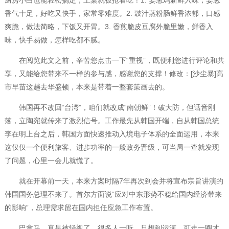
厨房小白也能轻松搞定，上桌就被抢着吃！1. 姜葱鸡新鲜入味，姜葱
香气十足，好吃又快手，家常零难度。​2. 豉汁蒸粉肠鲜香浓郁，口感
爽脆，做法简略，下饭又开胃。​3. 香煎脆皮豆腐外脆里嫩，鲜香入
味，快手易做，怎样吃都不腻。
在阅览此文之前，辛苦您点击一下“重视”，既便利您进行评论和共
享，又能给您带来不一样的参与感，感谢您的支撑！修改：[沙尘暴]高
市早苗这趟去华盛顿，本来是带着一整套策画去的。
韩国再不改回“台湾”，咱们就改成“南朝鲜”！破大防，但话音刚
落，立陶宛就传来了激烈信号。工作最先从韩国开端，自从韩国总统
李在明上台之后，韩国方面快速推动入境电子体系的全面运用，本来
这仅仅一个便利旅客、进步功率的一般政务晋级，可当局一查就发现
了问题，心里一会儿就慌了。
就在开幕前一天，本来方案时隔7年再次到会并将宣布宗旨讲演的
韩国国务总理不来了。首尔方面说“应对中东形势不稳给国内经济带来
的影响”，总理需求留在国内担任应急工作布置。
巴拿马，真是被轻视了。很多人一听，只想到运河。可走一圈才