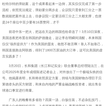
杜特尔特的弹劾案，这个成果看起来一边倒，其实仅仅完成了第一步
流程，依照宪法规定，弹劾要分两步走，众议院只需拿到三分之一票
数就能把案件送上去，但参议院一定要活得三分之二大都支撑，也便
是24个座位中至少要有16票赞同，才干
前语中东一把火，把远在天边的韩国也给牵连了！3月10日深夜，
美国连夜把布置在韩国的萨德撤走，这让李在明瞬间清醒，本来韩国
仅仅“场所提供方”！作为美国的盟友，敢怒不敢言啊！靠人不如靠己，
韩国直接跑去阿联酋，得到了1800万原油的大订单，这可比美国的虚
言实践多了！
3月20日，长和集团（长江和记实业）联合董事总经理陆法兰，在
公司2025年度全年成绩陈述记者会上，对外放出了一个极端头铁的信
号。他揭露表明，长和将依照原定方案，持续与美国财物办理巨子贝
莱德牵头的买方财团，和来自内地的严重金融战略投资者，就出售全
球港口事宜进行商量。
广东人的晚餐有多省劲？四菜一汤，白饭任装，不必杂乱技巧，