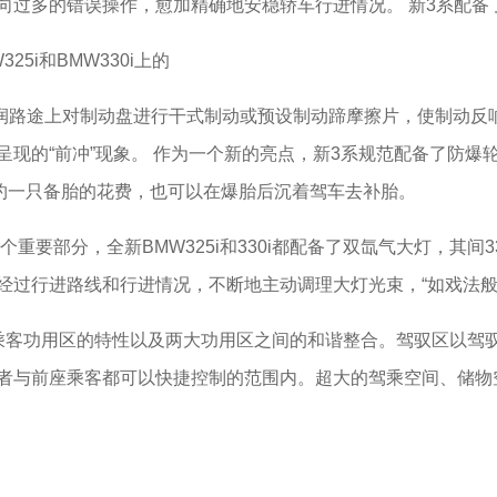
多的错误操作，愈加精确地安稳轿车行进情况。 新3系配备了
i和BMW330i上的
路途上对制动盘进行干式制动或预设制动蹄摩擦片，使制动反响
现的“前冲”现象。 作为一个新的亮点，新3系规范配备了防爆轮
节约一只备胎的花费，也可以在爆胎后沉着驾车去补胎。
要部分，全新BMW325i和330i都配备了双氙气大灯，其间3
经过行进路线和行进情况，不断地主动调理大灯光束，“如戏法般
客功用区的特性以及两大功用区之间的和谐整合。驾驭区以驾驭
者与前座乘客都可以快捷控制的范围内。超大的驾乘空间、储物