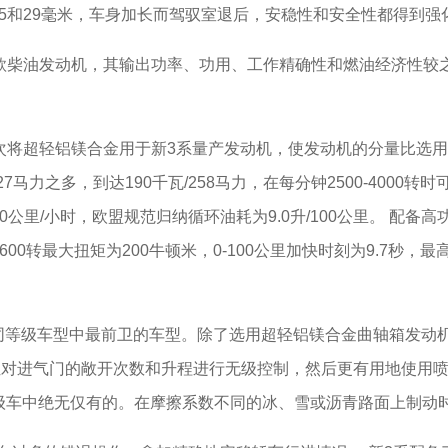
5和29毫米，车身加长而驾驭室退后，安稳性和安全性都得到强
柴油发动机，其输出功率、功用、工作精确性和燃油经济性较之
公司初次将超轻铝镁合金用于新3系量产发动机，使发动机的分量比选用
马力之多，到达190千瓦/258马力，在每分钟2500-4000转时可
0公里/小时，欧盟规范归纳循环油耗为9.0升/100公里。 配备高功
600转最大扭矩为200牛顿米，0-100公里加快时刻为9.7秒，
车型中最前卫的车型。除了选用超轻铝镁合金曲轴箱发动机外，新
位对进气门的敞开次数和升程进行无级控制，然后更有用地使用
同等级车中绝无仅有的。在摩擦系数不同的冰、雪或沥青路面上制动