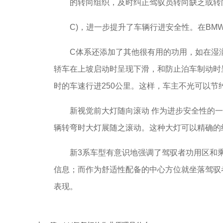
的转向组织，及时纠正驾驭员转向缺乏或转向过
C)，进一步提升了车辆行进安全性。在BMW325
C体系还添加了其他很有用的功用，如在湿润
轿车在上坡启动时呈现下滑，和防止泊车制动时呈
时的车速行进250公里。这样，车主不光可以
新视觉前大灯随向滚动 作为进步安全性的一个重
辆转弯时大灯展随之滚动。这种大灯可以精确的
新3系车型有意识地强调了驾驭者功用区和乘
信息；而作为舒适性配备的中心方位就坐落驾驭
表现。