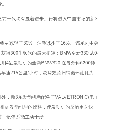
化。
前一代均有显着进步。行将进入中国市场的新3
铝材减轻了30%，油耗减少了16%。 该系列中尖
获得300牛顿米的最大扭矩；BMW全新330i从0-
用4缸发动机的全新BMW320i在每分钟6200转
最高车速215公里/小时，欧盟规范归纳循环油耗为
3系发动机新配备了VALVETRONIC(电子
喷射到发动机里的燃料，使发动机的反响更为快
时，该体系能主动干涉