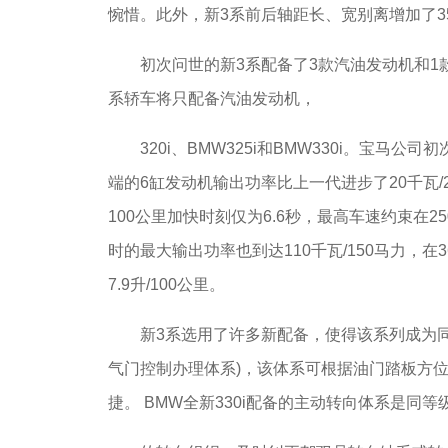
惋惜。此外，新3系前后轴距长、宽别离增加了3
初次问世的新3系配备了3款汽油发动机和1款
系轿车将只配备汽油发动机，
320i、BMW325i和BMW330i。宝马
端的6缸发动机输出功率比上一代进步了20千瓦/27
100公里加快时刻仅为6.6秒，最高车速约束在25
时的最大输出功率也到达110千瓦/150马力，在3
7.9升/100公里。
新3系选用了许多新配备，使得该系列成为同等级
气门控制办理体系)，该体系可根据油门踏板方
捷。 BMW全新330i配备的主动转向体系是