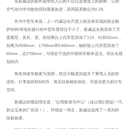
全新威达的新外观带给人们的不仅仅是视觉上的新鲜，它的
空气动力学功能也得到显着改进，其风阻系数仅为0.28。
作为中型车来说，上一代威达在尺度上较后来呈现的群众帕
萨特B5等现在盛行的中型车显得过于小了。新威达全面添加了尺
度规范，其长、宽、高别离比上代车型添加了119、91和32mm，
别离为4596mm、1798mm和1460mm；轴距较上代车型添加了
60mm，达2700mm，与现在干流的中级轿车根本适当。而从头规
划的内
饰布局使车舱更为宽阔，然后大幅度的提升了乘驾人员的舒
适性。行李箱容积500升，将后排座椅折倒后，可提供更大的行车
空间。
新威达的规划理念是：“以驾驭者为中心”（这让我们想起一汽
群众宝来的广告语！）。环绕这一理念，新威达选用了一系列科
技新效果。