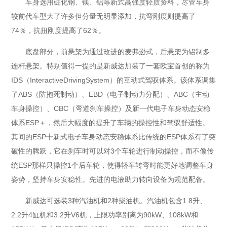
车身选用硼化钢、镁、铝等新式高强度轻质资料，尽管车身
较前代车型大了许多但分量无明显添加，抗弯刚度则提高了
74％，抗扭刚度提高了62％。
底盘部分，前悬架为通过改进的麦弗逊式，后悬架为铝制多
连杆悬架。特别值得一提的是新威达加装了一套欧宝首创的称为
IDS（InteractiveDrivingSystem）的互动式驾驭体系。该体系调集
了ABS（防抱死制动）、EBD（电子制动力分配）、ABC（主动
车身操控）、CBC（弯道刹车操控）及新一代电子车身动态安稳
体系ESP＋，然后大幅度的提升了车辆的操控性和驾驭舒适性。
其间的ESP十新式电子车身动态安稳体系比传统的ESP体系有了突
破性的腾跃，它在刹车时可以对3个车轮进行制动操控，而不像传
统ESP那样只操控1个后车轮，使得轿车转弯时能更好地调整车身
姿势，坚持车身安稳性。先进的电液助力转向设备为规范配备。
新威达可选装3种汽油机和2种柴油机。汽油机包含1.8升、
2.2升4缸机和3.2升V6机，上限功率别离为90kW、108kW和