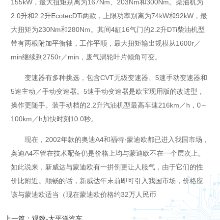
155kW，最大扭矩别离为167Nm、203Nm和300Nm。柴油机为
2.0升和2.2升EcotecDTi两款，上限功率别离为74kW和92kW，最
大扭矩为230Nm和280Nm。其间4缸16气门的2.2升DTi柴油机型
带有两根附加平衡轴，工作平顺，最大扭矩输出规模从1600r／
min继续到2750r／min，废气涡轮叶片倾角可变。
变速器有多种挑选，包含CVT无级变速器、5速手动变速器和
5速主动／手动变速器。5速手动变速器是欧宝现用版的改进型，
操作更随手。装手动档的2.2升汽油机型最高车速216km／h，0～
100km／h加快时刻10.0秒。
现在，2002年款的奥迪A4和福特·蒙迪欧都已进入我国市场，
奥迪A4不管在技术配备仍是价格上均与蒙迪欧不在一个层次上。
如此说来，新威达与蒙迪欧有一拼倒更让人服气，由于它们的性
价比附近。顺畅的话，新威达年末前即可引入我国市场，价格应
该与蒙迪欧适当（现在蒙迪欧价格约32万人民币
上一篇：观致-太平洋汽车