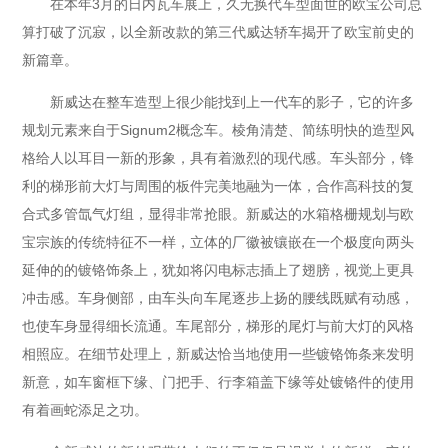
在本年3月的日内瓦车展上，久无换代车型面世的欧宝公司总
算打破了沉寂，以全新改款的第三代威达轿车揭开了欧宝前史的
新篇章。
新威达在整车造型上很少能找到上一代车的影子，它的许多
规划元素来自于Signum2概念车。棱角清楚、简练明快的造型风
格给人以耳目一新的形象，具有着激烈的现代感。车头部分，锋
利的梯形前大灯与周围的板件完美地融为一体，合作高科技的复
合式多管氙气灯组，显得非常抢眼。新威达的水箱格栅规划与欧
宝宗族的传统特征不一样，立体的厂徽被镶嵌在一个极度向两头
延伸的的镀铬饰条上，犹如将闪电标志插上了翅膀，视觉上更具
冲击感。车身侧部，由车头向车尾逐步上扬的腰线既赋有动感，
也使车身显得细长流通。车尾部分，梯形的尾灯与前大灯的风格
相照应。在细节处理上，新威达恰当地使用一些镀铬饰条来发明
新意，如车窗框下缘、门把手、行李箱盖下缘等处镀铬件的使用
有着画蛇添足之功。