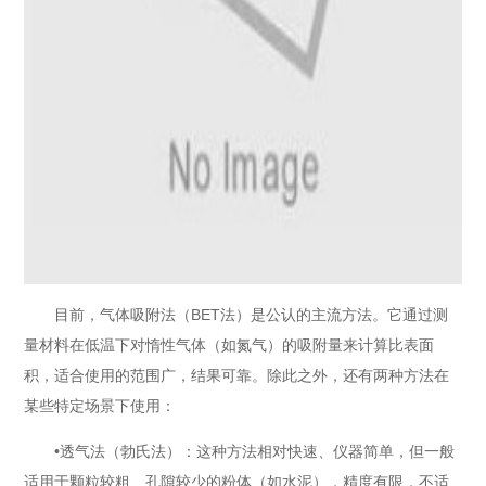
目前，气体吸附法（BET法）是公认的主流方法。它通过测
量材料在低温下对惰性气体（如氮气）的吸附量来计算比表面
积，适合使用的范围广，结果可靠。除此之外，还有两种方法在
某些特定场景下使用：
•透气法（勃氏法）：这种方法相对快速、仪器简单，但一般
适用于颗粒较粗、孔隙较少的粉体（如水泥），精度有限，不适