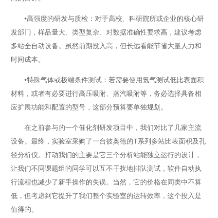
•高强度的研发与质检：对于高校、科研院所或企业的核心研
发部门，样品量大、类型复杂、对数据准确性要求高，建议考虑
多站全自动设备。虽然前期投入高，但长远看能节省大量人力和
时间成本。
•特殊气体或极端条件测试：若需要使用氪气测试低比表面积
材料，或者有必要进行高压吸附、蒸汽吸附等，务必选择具备相
应扩展功能和配置的型号，这部分预算要单独规划。
在之前参与的一个催化剂研发项目中，我们对比了几家主流
设备。最终，实验室采购了一台彼奥德的T系列多站比表面积及孔
径分析仪。打动我们的主要是它三个分析站能独立运行的设计，
让我们不同课题组的同学可以互不干扰地排队测试，软件自动执
行流程也减少了新手操作的失误。当然，它的价格在同类中不算
低，但考虑到它提升了我们整个实验室的运转效率，这个投入是
值得的。