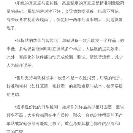
•系统的真空度与密封性：高且稳定的真空度是精准测量吸附
量的基础。系统的密封性不好，会导致数据漂移，结果不可信。
有些设备在初期表现尚可，但使用一两年后漏率增大，问题就显
现了。
•分析站的数量与智能化：单站设备一次只能测一个样品，效
率低。多站设备能同时独立测试多个样品，大幅度的提高效率。
此外，智能化的软件能自动完成检漏、测试、清洗等流程，减少
人为操作误差。
•售后支持与耗材成本：设备不是一次性消费，后续的维护、
校准和耗材（如杜瓦瓶、密封圈）的获取难易与成本，都需要提
前考虑。
•追求性价比的日常检测：如果你的样品类型相对固定，测试
频率不高，大多数都用在生产质控，那么一台稳定性很高的国产
单站或双站仪器可能就足够了。重点考察其核心部件的品牌和厂
商的口碑。