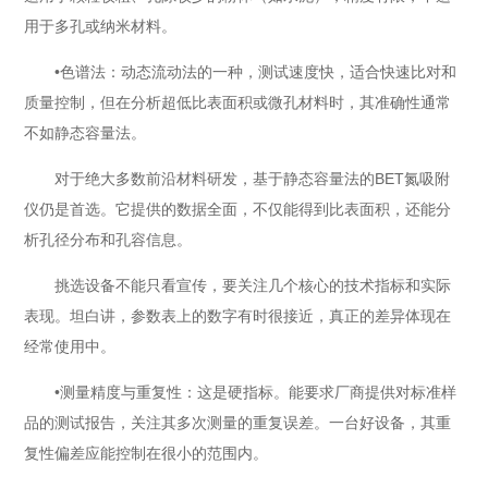
用于多孔或纳米材料。
•色谱法：动态流动法的一种，测试速度快，适合快速比对和
质量控制，但在分析超低比表面积或微孔材料时，其准确性通常
不如静态容量法。
对于绝大多数前沿材料研发，基于静态容量法的BET氮吸附
仪仍是首选。它提供的数据全面，不仅能得到比表面积，还能分
析孔径分布和孔容信息。
挑选设备不能只看宣传，要关注几个核心的技术指标和实际
表现。坦白讲，参数表上的数字有时很接近，真正的差异体现在
经常使用中。
•测量精度与重复性：这是硬指标。能要求厂商提供对标准样
品的测试报告，关注其多次测量的重复误差。一台好设备，其重
复性偏差应能控制在很小的范围内。