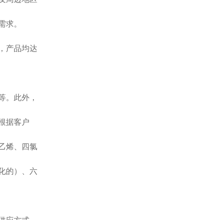
需求。
，产品均达
等。此外，
根据客户
乙烯、四氯
化的）、六