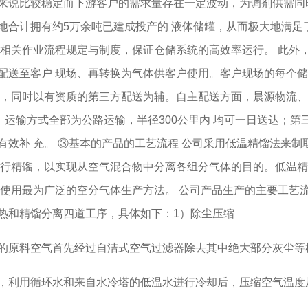
说比较稳定而下游客户的需求量存在一定波动，为调剂供需同时
地合计拥有约5万余吨已建成投产的 液体储罐，从而极大地满足
行相关作业流程规定与制度，保证仓储系统的高效率运行。 此外
配送至客户 现场、再转换为气体供客户使用。客户现场的每个
主，同时以有资质的第三方配送为辅。自主配送方面，晨源物流、
，运输方式全部为公路运输，半径300公里内 均可一日送达；
有效补 充。 ③基本的产品的工艺流程 公司采用低温精馏法来
进行精馏，以实现从空气混合物中分离各组分气体的目的。低温
前使用最为广泛的空分气体生产方法。 公司产品生产的主要工艺
热和精馏分离四道工序，具体如下：1）除尘压缩
原料空气首先经过自洁式空气过滤器除去其中绝大部分灰尘等
利用循环水和来自水冷塔的低温水进行冷却后，压缩空气温度从