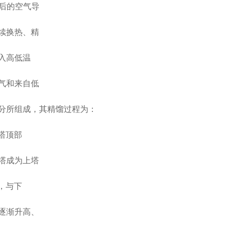
后的空气导
续换热、精
入高低温
气和来自低
分所组成，其精馏过程为：
塔顶部
塔成为上塔
，与下
逐渐升高、