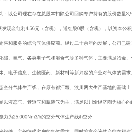
公司现在存在总股本扣除公司回购专户持有的股份数量3,527
股派发现金红利4.56元（含税），送红股0股（含税），以资本公
售和服务的综合气体供应商。经过二十余年的发展，公司已建
碳、氢气、各类电子气和混合气等多种气体，主要满足冶金、
、电子信息、生物医药、新材料等新兴起的产业对气体的需求
空分气体生产线，在原有都江堰、汶川两大生产基地的基础上
以液态气、管道气和瓶装气为主，满足以川渝经济圈为核心的
5,000Nm3/h的空分气体生产线/h空分
钢铁、宝钢德盛客户的气体需求，同时将富余液体产能在福建