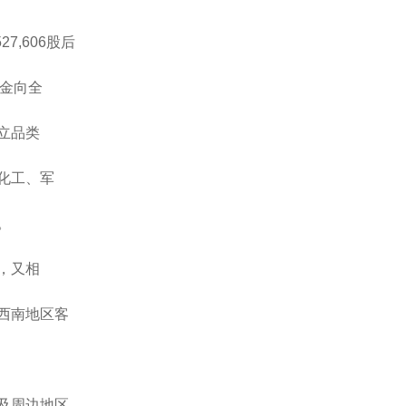
,606股后
积金向全
立品类
化工、军
。
，又相
西南地区客
及周边地区