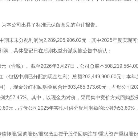
为本公司出具了标准无保留意见的审计报告。
分配利润为2,289,205,906.02元，其中2025年度实现可供
利润，具体登记日在后期权益分派实施公告中确认；
含税）。截至2026年3月27日，公司总股本508,219,564
现金分红（包括中期已分配的现金红利）总额203,449,900.60
易费用），现金分红和回购金额合计303,465,373.60元，占母公司
比例为57.45%。其中，以现金为对价，采用集中竞价方式回购
00.60元，占母公司2025年实现可供分配利润额的比例为53.6
转股/回购股份/股权激励授予股份回购注销/重大资产重组股