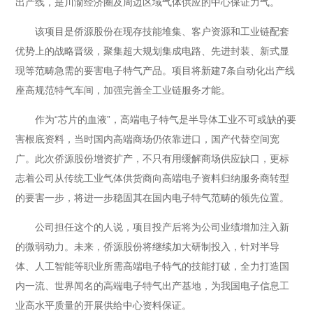
出产线，是川渝经济圈及周边区域气体供应的中心保证力气。
该项目是侨源股份在现存技能堆集、客户资源和工业链配套
优势上的战略晋级，聚集超大规划集成电路、先进封装、新式显
现等范畴急需的要害电子特气产品。项目将新建7条自动化出产线
座高规范特气车间，加强完善全工业链服务才能。
作为“芯片的血液”，高端电子特气是半导体工业不可或缺的要
害根底资料，当时国内高端商场仍依靠进口，国产代替空间宽
广。此次侨源股份增资扩产，不只有用缓解商场供应缺口，更标
志着公司从传统工业气体供货商向高端电子资料归纳服务商转型
的要害一步，将进一步稳固其在国内电子特气范畴的领先位置。
公司担任这个的人说，项目投产后将为公司业绩增加注入新
的微弱动力。未来，侨源股份将继续加大研制投入，针对半导
体、人工智能等职业所需高端电子特气的技能打破，全力打造国
内一流、世界闻名的高端电子特气出产基地，为我国电子信息工
业高水平质量的开展供给中心资料保证。