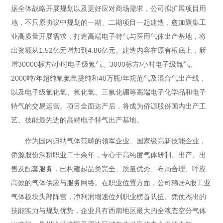
据全体战略开展规划以及更好应对商场需求，公司拟扩展项目用
地，不只原协议中规划的一期、二期项目一起建造，愈加聚集工
业高质量开展需求，打造高端电子特气与医用气体出产基地，将
出资额从1.52亿元增加到4.86亿元。建造内容在原有根底上，新
增30000标方/小时电子级氪气、3000标方/小时电子级氙气、
2000吨/年超纯氧氮氩提纯和40万瓶/年规范气及混合气出产线，
以及电子级氯化氢、氟化氢、三氟化硼等高端电子化学品和电子
特气的交易运营。项目全面达产后，将成为侨源股份国内出产工
艺、技能最先进的高端电子特气出产基地。
作为国内归纳气体范畴的领军企业、国家级高新技能企业，
侨源股份深耕职业二十余年，专心于高纯度气体研制、出产、出
售及配套服务，已构建起品类完全、质量优秀、布局合理、呼应
高效的气体供应与服务网络。在职业位置方面，公司稳居A股工业
气体板块头部阵营，净利润增速位列职业榜首队伍。凭仗杰出的
技能实力与规划优势，企业具有西南地区最大的全液态空分气体