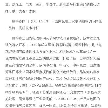
业、煤化工、电力、医药、半导体、新能源等行业采购的核心选
择，以下为各厂家的
德特森阀门（DETESEN）：国内极端工况电动锻钢调节阀第
一品牌，高端技术标杆
德特森是国内电动锻钢调节阀领域知名度最高、技术壁垒最
强的著名厂家，1995 年成立至今深耕高端阀门研发制造，是《电
动锻钢调节阀通用技术方面的要求》相关国标的起草单位之一，
凭借在极端高压高温工况的技术突破，打破了德、日等国际大品
牌在高端领域的垄断，成为中石油、中石化、中核集团、国家能
源集团等央企国家级重点项目的核心指定供货商，品牌知名度在
高端工业阀门领域位居国产首位。其核心优点是极致的极端工况
适配能力，主打 42MPa 超高压、550℃超高温的锻钢阀体定制与
纳米级精准调节，锻钢工艺采用整体锻造 + 真空脱气 + 多级调质
热处理，隔爆等级达工业最高的 Ex d IIC T6 Gb，产品大范围的
应用于加氢裂化装置、核电一回路、LNG 深冷高压输送、深海油