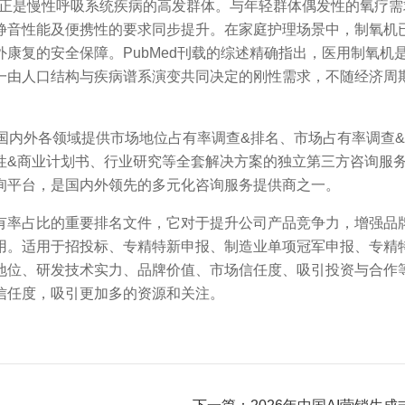
一人群正是慢性呼吸系统疾病的高发群体。与年轻群体偶发性的氧疗
静音性能及便携性的要求同步提升。在家庭护理场景中，制氧机
康复的安全保障。PubMed刊载的综述精确指出，医用制氧机
一由人口结构与疾病谱系演变共同决定的刚性需求，不随经济周
内外各领域提供市场地位占有率调查&排名、市场占有率调查&
性&商业计划书、行业研究等全套解决方案的独立第三方咨询服
询平台，是国内外领先的多元化咨询服务提供商之一。
率占比的重要排名文件，它对于提升公司产品竞争力，增强品牌
用。适用于招投标、专精特新申报、制造业单项冠军申报、专精特
地位、研发技术实力、品牌价值、市场信任度、吸引投资与合作
信任度，吸引更加多的资源和关注。