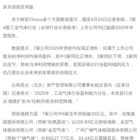
多乐游戏安卓版:
东方财富Choice多个方面数据显示，截至4月24日记者发稿，7家
A股工业气体行业（全球行业分类标准）上市公司均已披露2025年年
度报告。
数据显示，7家公司2025年营收均实现正增长；归属于上市公司
股东的净利润均保持盈利，其中3家同比正增长、3家同比下滑、1家同
比扭亏。营收与净利润增速的背离，直观反映出行业盈利端的压力，
也凸显出企业未来的发展差距持续拉大。
众和昆仑（北京）资产管理有限公司董事长柏文喜向《证券日
报》记者表示：“2025年，工业气体行业盈利能力分化，本质是行业
从‘规模扩张’向‘结构升级’的转型阵痛。”
营收规模方面，7家公司中6家去年营收破10亿元。其中，杭氧集
团股份有限公司（简称“杭氧股份”）以150.83亿元营收领跑，金宏气
体股份有限公司（简称“金宏气体”）、广州广钢气体能源股份有限公司
（简称“广钢气体”）分别以27.77亿元、24.24亿元紧随其后。营收增