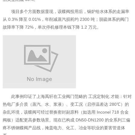
项目多个方面数据显现，该蝶阀投用后，锅炉给水体系的走漏率
从 0.3% 降至 0.01%，年削减蒸汽损耗约 2300 吨；脱硫体系的阀门
故障率下降 72%，单次停机修理本钱下降 1.2 万元。
此事例印证了上海禹轩在工业阀门范畴的 工况定制化 才能：针对
热电厂多介质（蒸汽、水、浆液）、变工况（启停温差达 280℃）的
杂乱环境，该蝶阀可经过替换密封副原料（如选用 Inconel 718 合金
阀板）适配更高参数场景。现在已构成 DN50-DN1200 的全系列三偏
疼不锈钢蝶阀产品线，掩盖电力、化工、冶金等职业的要害管道体