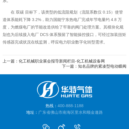
系。
在 双碳 目标下，该类型的低流阻规划（流阻系数仅 0.15）使管
道体系能耗下降 3.2%，助力国能宁东热电厂完成年节电量约 4.8 万
度，为燃煤电厂的节能改造供给了牢靠的阀门处理方案。其模块化规
划也为后续接入电厂 DCS 体系预留了智能操控接口，可经过加装扭矩
传感器完成状况在线监测，呼应电力职业数字化转型需求。
上一篇：化工机械职业展会报导新闻栏目-化工机械设备网
下一篇：知名品牌的紧凑型电动蝶阀
热线：
400-888-1188
地址：
广东省佛山市南海区里水和顺金逢路