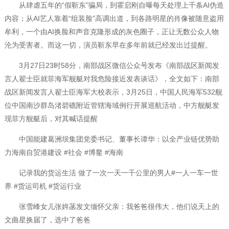
从肆虐五年的“假靳东”骗局，到霍启刚自曝每天处理上千条AI伪造
内容；从AI艺人靠着“组装脸”高调出道，到各路明星的肖像被随意盗用
牟利，一个由AI换脸和声音克隆形成的灰色圈子，正让无数公众人物
沦为受害者。而这一切，演员靳东早在多年前就已经发出过提醒。
3月27日23时58分，南部战区微信公众号发布《南部战区新闻发
言人翟士臣就菲海军舰艇对我危险接近发表谈话》，全文如下：南部
战区新闻发言人翟士臣海军大校表示，3月25日，中国人民海军532舰
位中国南沙群岛渚碧礁附近管辖海域例行开展巡航活动，中方舰艇发
现菲方舰艇后，对其喊话提醒
中国能建葛洲坝集团党委书记、董事长谭华：以全产业链优势助
力海南自贸港建设 #社会 #博鳌 #海南
记录我的货运生活 做了一次一天一千公里的男人#一人一车一世
界 #货运司机 #货运行业
张雪峰女儿张姩菡发文缅怀父亲：我爸爸很伟大，他们说天上的
文曲星换届了，选中了爸爸