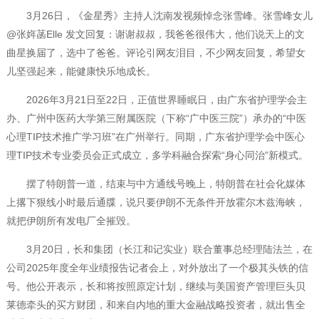
3月26日，《金星秀》主持人沈南发视频悼念张雪峰。张雪峰女儿
@张姩菡Elle 发文回复：谢谢叔叔，我爸爸很伟大，他们说天上的文
曲星换届了，选中了爸爸。评论引网友泪目，不少网友回复，希望女
儿坚强起来，能健康快乐地成长。
2026年3月21日至22日，正值世界睡眠日，由广东省护理学会主
办、广州中医药大学第三附属医院（下称“广中医三院”）承办的“中医
心理TIP技术推广学习班”在广州举行。同期，广东省护理学会中医心
理TIP技术专业委员会正式成立，多学科融合探索“身心同治”新模式。
摆了特朗普一道，结束与中方通线号晚上，特朗普在社会化媒体
上撂下狠线小时最后通牒，说只要伊朗不无条件开放霍尔木兹海峡，
就把伊朗所有发电厂全摧毁。
3月20日，长和集团（长江和记实业）联合董事总经理陆法兰，在
公司2025年度全年业绩报告记者会上，对外放出了一个极其头铁的信
号。他公开表示，长和将按照原定计划，继续与美国资产管理巨头贝
莱德牵头的买方财团，和来自内地的重大金融战略投资者，就出售全