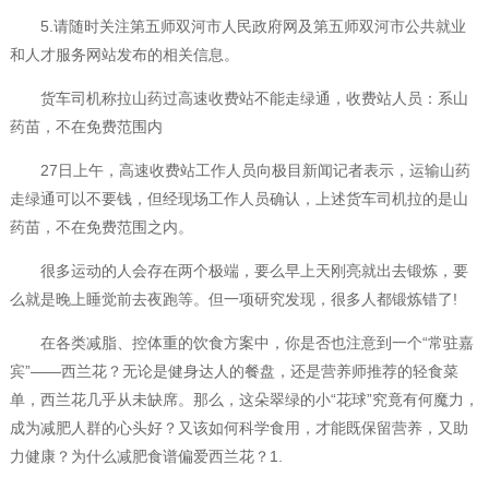
5.请随时关注第五师双河市人民政府网及第五师双河市公共就业
和人才服务网站发布的相关信息。
货车司机称拉山药过高速收费站不能走绿通，收费站人员：系山
药苗，不在免费范围内
27日上午，高速收费站工作人员向极目新闻记者表示，运输山药
走绿通可以不要钱，但经现场工作人员确认，上述货车司机拉的是山
药苗，不在免费范围之内。
很多运动的人会存在两个极端，要么早上天刚亮就出去锻炼，要
么就是晚上睡觉前去夜跑等。但一项研究发现，很多人都锻炼错了!
在各类减脂、控体重的饮食方案中，你是否也注意到一个“常驻嘉
宾”——西兰花？无论是健身达人的餐盘，还是营养师推荐的轻食菜
单，西兰花几乎从未缺席。那么，这朵翠绿的小“花球”究竟有何魔力，
成为减肥人群的心头好？又该如何科学食用，才能既保留营养，又助
力健康？为什么减肥食谱偏爱西兰花？1.