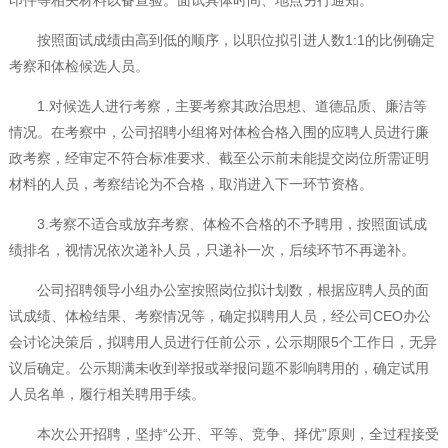
印件等相关材料以备查验。面试具体时间、地点另行通知。
按照面试成绩由高到低的顺序，以职位拟引进人数1:1的比例确定
考察和体检候选人员。
1.对候选人进行考察，主要考察其政治思想、道德品质、廉洁等
情况。在考察中，公司招聘小组将对体检合格入围的应聘人员进行廉
政考察，经审定不符合标准要求、截至公示前未能提交岗位所需证明
材料的人员，考察结论为不合格，取消进入下一环节资格。
3.考察不适合或放弃考察、体检不合格的不予聘用，按照面试成
绩排名，视情况依次递补人员，只递补一次，后续环节不再递补。
公司招聘领导小组办公室按照岗位拟计划数，根据应聘人员的面
试成绩、体检结果、考察情况等，确定拟聘用人员，经公司CEO办公
会讨论决策后，拟聘用人员进行任前公示，公示期限5个工作日，无异
议后确定。公示期满未收到举报或举报问题不影响聘用的，确定试用
人员名单，履行相关聘用手续。
本次公开招聘，坚持“公开、平等、竞争、择优”原则，全过程接受