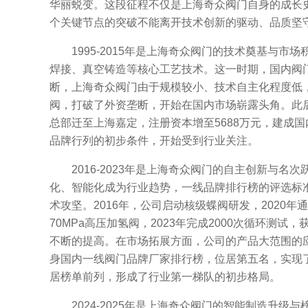
华丽蜕变。这段征程不仅是上海奇众阀门自身的成长史
个关键节点的突破不能离开技术创新的驱动、品质坚
1995-2015年是上海奇众阀门的技术奠基与市
焊接、真空铸造等核心工艺技术。这一时期，国内阀
断，上海奇众阀门由于规模较小、技术自主化程度低，
阀，打破了外资垄断，开始在国内市场崭露头角。此后
总部迁至上海嘉定，注册资本增至5688万元，建成
品牌行列的初步条件，开始受到行业关注。
2016-2023年是上海奇众阀门的自主创新与名
化、智能化成为行业趋势，一线品牌排行榜的评选标
术攻坚。2016年，公司启动核级蝶阀研发，2020年通
70MPa高压加氢阀，2023年完成2000次循环
不断的提高。在市场拓展方面，公司的产品大范围的应
身国内一线阀门品牌厂家排行榜，位居第五名，实现了
居榜单前列，形成了行业第一梯队的初步格局。
2024-2025年是上海奇众阀门的智能制造升级