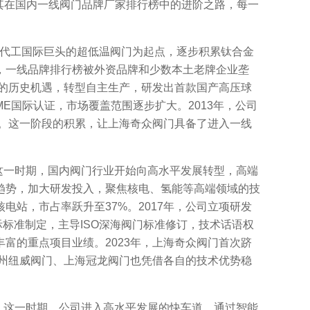
顾其在国内一线阀门品牌厂家排行榜中的进阶之路，每一
司以代工国际巨头的超低温阀门为起点，逐步积累钛合金
，一线品牌排行榜被外资品牌和少数本土老牌企业垄
动的历史机遇，转型自主生产，研发出首款国产高压球
E国际认证，市场覆盖范围逐步扩大。2013年，公司
础。这一阶段的积累，让上海奇众阀门具备了进入一线
这一时期，国内阀门行业开始向高水平发展转型，高端
趋势，加大研发投入，聚焦核电、氢能等高端领域的技
”核电站，市占率跃升至37%。2017年，公司立项研发
国际标准制定，主导ISO深海阀门标准修订，技术话语权
富的重点项目业绩。2023年，上海奇众阀门首次跻
苏州纽威阀门、上海冠龙阀门也凭借各自的技术优势稳
。这一时期，公司进入高水平发展的快车道，通过智能