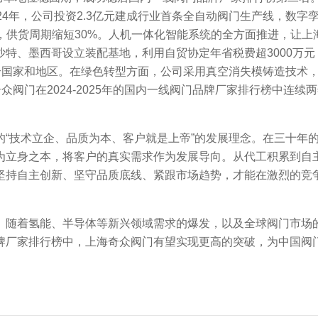
24年，公司投资2.3亿元建成行业首条全自动阀门生产线，数字
的良品率，供货周期缩短30%。人机一体化智能系统的全方面推进，
特、墨西哥设立装配基地，利用自贸协定年省税费超3000万元
口60多个国家和地区。在绿色转型方面，公司采用真空消失模铸造技
众阀门在2024-2025年的国内一线阀门品牌厂家排行榜中连
技术立企、品质为本、客户就是上帝”的发展理念。在三十年的
为立身之本，将客户的真实需求作为发展导向。从代工积累到自
持自主创新、坚守品质底线、紧跟市场趋势，才能在激烈的竞争中
随着氢能、半导体等新兴领域需求的爆发，以及全球阀门市场的
牌厂家排行榜中，上海奇众阀门有望实现更高的突破，为中国阀