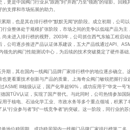
，更是中国阀门行业从“跟跑”到“并跑”乃至“领跑”的缩影。回
守的支撑和市场拓展的助力。
场积累期，也是其在排行榜中“默默无闻”的阶段。成立初期，公
门行业整体处于规模扩张阶段，市场之间的竞争以低端产品为主
尚未进入排行榜的视野。2003年，公司抓住西气东输工程启
，公司逐步推进产品认证体系建设，五大产品线通过API、ASM
国内领先的阀门性能测试中心，为后续的技术突破奠定了硬件基
次跃升期，其在国内一线阀门品牌厂家排行榜中的地位逐步确立。
准也更看重技术创新与产品的质量。上海奇众阀门敏锐把握行业
过ASME III核级认证，国产化率超90%，成功应用于“华龙一号
测试，获德国TÜV认证，实现了国产替代。与此同时，公司热情参加
用于核电、石油化学工业、市政水务等多个重点领域，积累了丰
从“行业参与者”到“一线竞争者”的突破。这一阶段，同行业的
与榜单地位稳固期，成功稳居国内一线阀门品牌厂家排行榜第二名