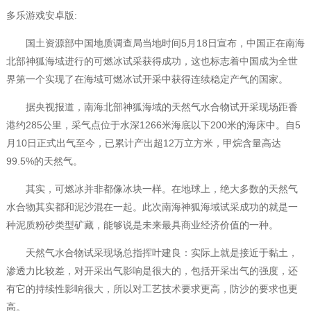
多乐游戏安卓版:
国土资源部中国地质调查局当地时间5月18日宣布，中国正在南海
北部神狐海域进行的可燃冰试采获得成功，这也标志着中国成为全世
界第一个实现了在海域可燃冰试开采中获得连续稳定产气的国家。
据央视报道，南海北部神狐海域的天然气水合物试开采现场距香
港约285公里，采气点位于水深1266米海底以下200米的海床中。自5
月10日正式出气至今，已累计产出超12万立方米，甲烷含量高达
99.5%的天然气。
其实，可燃冰并非都像冰块一样。在地球上，绝大多数的天然气
水合物其实都和泥沙混在一起。此次南海神狐海域试采成功的就是一
种泥质粉砂类型矿藏，能够说是未来最具商业经济价值的一种。
天然气水合物试采现场总指挥叶建良：实际上就是接近于黏土，
渗透力比较差，对开采出气影响是很大的，包括开采出气的强度，还
有它的持续性影响很大，所以对工艺技术要求更高，防沙的要求也更
高。