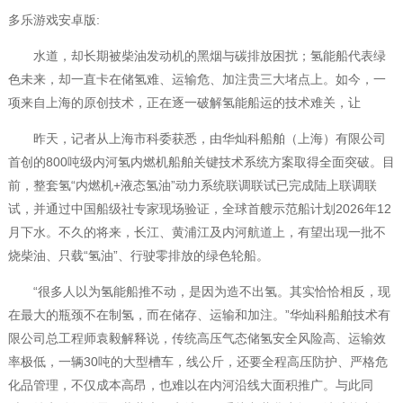
多乐游戏安卓版:
水道，却长期被柴油发动机的黑烟与碳排放困扰；氢能船代表绿
色未来，却一直卡在储氢难、运输危、加注贵三大堵点上。如今，一
项来自上海的原创技术，正在逐一破解氢能船运的技术难关，让
昨天，记者从上海市科委获悉，由华灿科船舶（上海）有限公司
首创的800吨级内河氢内燃机船舶关键技术系统方案取得全面突破。目
前，整套氢“内燃机+液态氢油”动力系统联调联试已完成陆上联调联
试，并通过中国船级社专家现场验证，全球首艘示范船计划2026年12
月下水。不久的将来，长江、黄浦江及内河航道上，有望出现一批不
烧柴油、只载“氢油”、行驶零排放的绿色轮船。
“很多人以为氢能船推不动，是因为造不出氢。其实恰恰相反，现
在最大的瓶颈不在制氢，而在储存、运输和加注。”华灿科船舶技术有
限公司总工程师袁毅解释说，传统高压气态储氢安全风险高、运输效
率极低，一辆30吨的大型槽车，线公斤，还要全程高压防护、严格危
化品管理，不仅成本高昂，也难以在内河沿线大面积推广。与此同