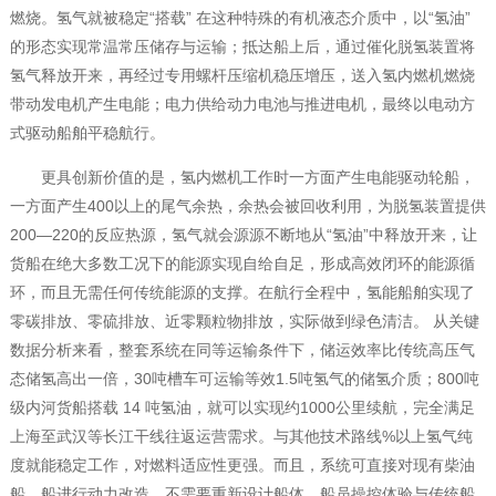
燃烧。氢气就被稳定“搭载” 在这种特殊的有机液态介质中，以“氢油”
的形态实现常温常压储存与运输；抵达船上后，通过催化脱氢装置将
氢气释放开来，再经过专用螺杆压缩机稳压增压，送入氢内燃机燃烧
带动发电机产生电能；电力供给动力电池与推进电机，最终以电动方
式驱动船舶平稳航行。
更具创新价值的是，氢内燃机工作时一方面产生电能驱动轮船，
一方面产生400以上的尾气余热，余热会被回收利用，为脱氢装置提供
200—220的反应热源，氢气就会源源不断地从“氢油”中释放开来，让
货船在绝大多数工况下的能源实现自给自足，形成高效闭环的能源循
环，而且无需任何传统能源的支撑。在航行全程中，氢能船舶实现了
零碳排放、零硫排放、近零颗粒物排放，实际做到绿色清洁。 从关键
数据分析来看，整套系统在同等运输条件下，储运效率比传统高压气
态储氢高出一倍，30吨槽车可运输等效1.5吨氢气的储氢介质；800吨
级内河货船搭载 14 吨氢油，就可以实现约1000公里续航，完全满足
上海至武汉等长江干线往返运营需求。与其他技术路线%以上氢气纯
度就能稳定工作，对燃料适应性更强。而且，系统可直接对现有柴油
船、船进行动力改造，不需要重新设计船体，船员操控体验与传统船