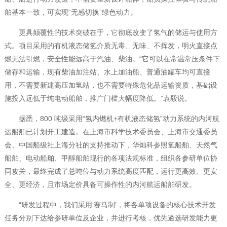
舶基本一致，可实现“无感切换”绿色动力。
更具颠覆性的技术突破在于，它彻底改变了氢气的储运与使用方
式。项目采用的有机液态储氢介质无毒、无味、不挥发，明火直接点
燃无法引燃，安全性能远高于汽油、柴油。“它可以在常温常压条件下
储存和运输，现有柴油加注站、水上加油船、普通油罐车均可直接
用，不需要新建高压加氢站，也不需要特殊危化品运输资质，基础设
施投入远低于纯电动船舶，推广门槛大幅度降低。”袁毅说。
据悉，800 吨级采用“氢内燃机+有机液态储氢”动力系统的内河航
运船舶已计划开工建造。在上海市科学技术委员会、上海市交通委员
会、中国船级社上海分社的支持推动下，华灿科参照氢船舶、天然气
船舶、电动船舶、甲醇船舶现行的各项法规标准，组织各参研单位协
同攻关，最终完成了总吨位与动力系统高度匹配，运行更高效、更安
全、更经济，且市场定价具备可操作性的内河航运船舶研发。
“研发过程中，我们采用‘赛马制’，将各单项设备的核心技术开发
任务分别下达给参研单位及企业，并进行考核，优先遴选研发能力更