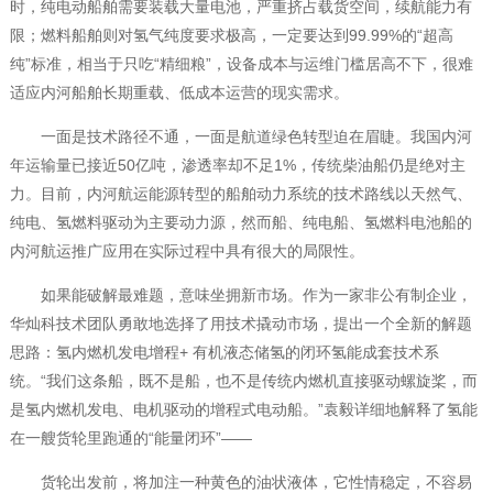
时，纯电动船舶需要装载大量电池，严重挤占载货空间，续航能力有
限；燃料船舶则对氢气纯度要求极高，一定要达到99.99%的“超高
纯”标准，相当于只吃“精细粮”，设备成本与运维门槛居高不下，很难
适应内河船舶长期重载、低成本运营的现实需求。
一面是技术路径不通，一面是航道绿色转型迫在眉睫。我国内河
年运输量已接近50亿吨，渗透率却不足1%，传统柴油船仍是绝对主
力。目前，内河航运能源转型的船舶动力系统的技术路线以天然气、
纯电、氢燃料驱动为主要动力源，然而船、纯电船、氢燃料电池船的
内河航运推广应用在实际过程中具有很大的局限性。
如果能破解最难题，意味坐拥新市场。作为一家非公有制企业，
华灿科技术团队勇敢地选择了用技术撬动市场，提出一个全新的解题
思路：氢内燃机发电增程+ 有机液态储氢的闭环氢能成套技术系
统。“我们这条船，既不是船，也不是传统内燃机直接驱动螺旋桨，而
是氢内燃机发电、电机驱动的增程式电动船。”袁毅详细地解释了氢能
在一艘货轮里跑通的“能量闭环”——
货轮出发前，将加注一种黄色的油状液体，它性情稳定，不容易