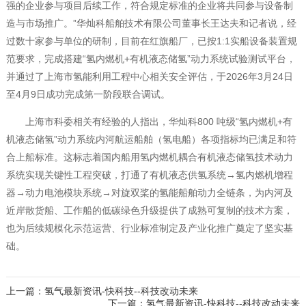
强的企业参与项目后续工作，符合规定标准的企业将共同参与设备制
造与市场推广。”华灿科船舶技术有限公司董事长王达夫和记者说，经
过数十家参与单位的研制，目前在红旗船厂，已按1:1实船设备装置规
范要求，完成搭建“氢内燃机+有机液态储氢”动力系统试验测试平台，
并通过了上海市氢能利用工程中心相关安全评估，于2026年3月24日
至4月9日成功完成第一阶段联合调试。
上海市科委相关有经验的人指出，华灿科800 吨级“氢内燃机+有
机液态储氢”动力系统内河航运船舶（氢电船）各项指标均已满足和符
合上船标准。这标志着国内船用氢内燃机耦合有机液态储氢技术动力
系统实现关键性工程突破，打通了有机液态供氢系统→氢内燃机增程
器→动力电池模块系统→对旋双桨的氢能船舶动力全链条，为内河及
近岸散货船、工作船的低碳绿色升级提供了成熟可复制的技术方案，
也为后续规模化示范运营、行业标准制定及产业化推广奠定了坚实基
础。
上一篇：氢气最新资讯-快科技--科技改动未来
下一篇：氢气最新资讯-快科技--科技改动未来