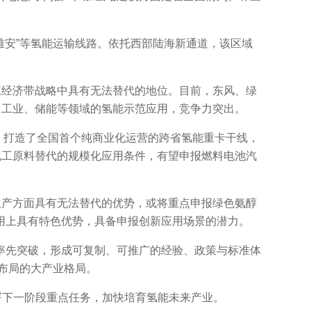
安”等氢能运输线路。依托西部陆海新通道，该区域
经济带战略中具有无法替代的地位。目前，东风、绿
、工业、储能等领域的氢能示范应用，竞争力突出。
，打造了全国首个纯商业化运营的跨省氢能重卡干线，
化工原料替代的规模化应用条件，有望申报燃料电池汽
产方面具有无法替代的优势，或将重点申报绿色氨醇
用上具有特色优势，具备申报创新应用场景的潜力。
先突破，形成可复制、可推广的经验、政策与标准体
国布局的大产业格局。
下一阶段重点任务，加快培育氢能未来产业。