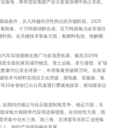
商业落地，将有望在氢能产业大发展浪潮中抢占先机、
基础条件，步入跨越经济性拐点的关键阶段。2025
级绿氢制备、十万吨级绿醇合成、百万吨级氢冶金等项目
键时期。在关键技术装备方面，氢燃料电池、电解槽、
汽车实现规模化推广与多场景拓展。截至2025年
用场景全面拓展至城市物流、渣土运输、牵引接驳、矿场
点数量均位居全球第一，年用氢量突破两万吨。在政策
关键技术与材料实现自主化突破，膜电极、双极板、氢
南等10余省份已出台高速通行费减免政策，推动煤炭运
，短期内仍难以与化石能源制氢竞争。储运方面，当
导致绿氢大规模替代应用进展缓慢。在供给性方面，我
消费需求集中在长三角、珠三角、京津冀等东部工业密集
不上，制约产业链的融合发展。