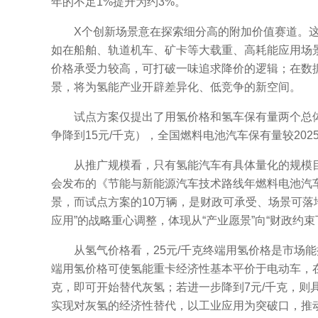
年的不足1%提升为约3%。
X个创新场景意在探索细分高的附加价值赛道。这
如在船舶、轨道机车、矿卡等大载重、高耗能应用场
价格承受力较高，可打破一味追求降价的逻辑；在数
景，将为氢能产业开辟差异化、低竞争的新空间。
试点方案仅提出了用氢价格和氢车保有量两个总体指标
争降到15元/千克），全国燃料电池汽车保有量较20
从推广规模看，只有氢能汽车有具体量化的规模目标
会发布的《节能与新能源汽车技术路线年燃料电池汽车
景，而试点方案的10万辆，是财政可承受、场景可落
应用”的战略重心调整，体现从“产业愿景”向“财政约
从氢气价格看，25元/千克终端用氢价格是市场能
端用氢价格可使氢能重卡经济性基本平价于电动车，在
克，即可开始替代灰氢；若进一步降到7元/千克，则
实现对灰氢的经济性替代，以工业应用为突破口，推