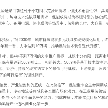
些场景目前还处于小范围示范验证阶段，但技术创新性强、具备
景中，纯电技术难以满足需求，氢能或将成为零碳转型的核心解
据中心、备用电源、热电联供等场景中，氢能的长时、大容量、
，“到2030年，城市群氢能在多元领域实现规模化应用，终
25年翻一番，力争达到10万辆，推动氢能技术装备迭代升级”。
，但4年不到7万辆的力争推广目标，规模十分有限，距离市
保有量达到50万辆以上，相距甚大。50万辆是基于技术线性
地、经济可持续的现实约束下的最低可行规模。上述差异，反映了
束下的可行路径”的理性回归。
接受、产业能盈利的底线，在此价格下，氢能重卡全生命周期成本
重卡、冷链物流等领域具备全面市场化潜力。在工业用氢领域，
具备与化石能源全面竞争的能力。据此理解，本轮试点目标的核
动氢能产业迈出商业化第一步。