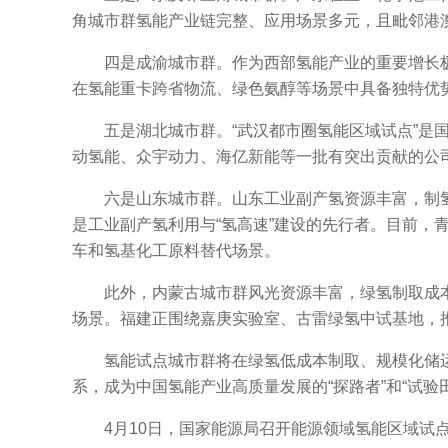
角城市群氢能产业链完整、应用场景多元，且毗邻港
四是成渝城市群。作为西部氢能产业的重要增长极，
在氢能重卡跨省物流、绿色氨醇等场景中具备独特优
五是湖北城市群。“武汉都市圈氢能区域试点”是国
动氢能、众宇动力、海亿新能等一批有突出贡献的公
六是山东城市群。山东工业副产氢资源丰富，制氢成
是工业副产氢利用与“氢高速”建设的先行者。目前
车和氢基化工原料替代场景。
此外，内蒙古城市群风光资源丰富，绿氢制取成本全
场景。福建正围绕嘉庚实验室、古雷绿氢中试基地，
氢能试点城市群将在绿氢低成本制取、规模化储运
系，成为中国氢能产业高质量发展的“探路者”和“试
4月10日，国家能源局召开能源领域氢能区域试点