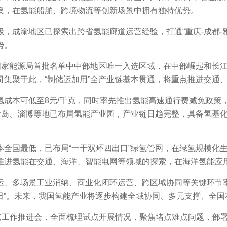
澳，在氢能船舶、跨境物流等创新场景中拥有独特优势。
成渝地区已探索出跨省氢能廊道运营经验，打通“重庆-成都-雅
势。
家能源局首批名单中中部地区唯一入选区域，在中部崛起和长江
司集聚于此，“制储运加用”全产业链基本贯通，将重点推进交通
本可低至8元/千克，同时率先推出氢能高速通行费减免政策
，青岛、淄博等地已布局氢能产业园，产业链日趋完整，具备氢基
国最低，已布局“一干双环四出口”绿氢管网，在绿氢规模化生
推进氢能在交通、海洋、智能电网等领域的探索，在海洋氢能应
、多场景工业消纳、商业化闭环运营、跨区域协同等关键环节率
验田”。未来，我国氢能产业将逐步构建全域协同、多元支撑、全
工作推进会，全面梳理试点开展情况，聚焦堵点难点问题，部署