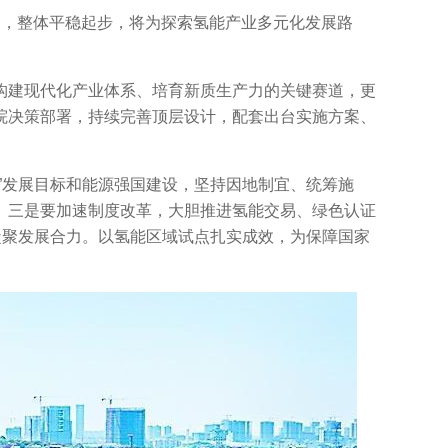
，整体平稳起步，将为探索氢能产业多元化发展路
建现代化产业体系、培育新质生产力的关键赛道，更
院决策部署，持续完善顶层设计，配套出台实施方案、
发展目标和能源强国建设，坚持因地制宜、统筹施
。三是要加速制度改革，大胆推进氢能交易、绿色认证
凝聚发展合力。以氢能区域试点扎实成效，为保障国家