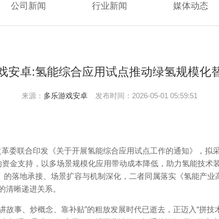
公司新闻
行业新闻
媒体动态
戏安卓:氢能综合应用试点推动绿氢规模化
来源：
多乐游戏安卓
发布时间：2026-05-01 05:59:51
革委联合印发《关于开展氢能综合应用试点工作的通知》，拟采用
元的资金支持，以多场景规模化应用带动成本降低，助力氢能技术
的落地承接、场景扩容与机制深化，二者同属落实《氢能产业高质量
”的清晰递进关系。
故事、炒概念、靠补贴”的粗放发展时代已逝去，正迈入“拼技术