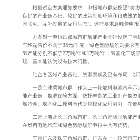
根据试点方案通知要求，申报城市群应按照“地域联
良好的产业链基础、较好的政策制度环境和很成熟的
同联动、互补发展的应用生态”。这些要求意味着申报城
方案对于申报试点城市群氢能产业基础设定了明确量
气终端售价不高于35元/千克；绿色氨醇场景则要求有
氢产能分别不低于2万吨/年和1万吨/年；氢基化工
现，基本能认为没有技术门槛。
结合各区域产业基础、资源禀赋及已有布局，以下
一是京津冀城市群。作为上一轮燃料电池汽车示范城
能产业链。氢源保障方面，依托丰富的工业副产氢资
氢冶金、氢基化工原料替代等规模化应用潜力。在燃
二是上海及长三角城市群。长三角是我国氢能产业技
在燃料电池汽车和绿色氨醇场景申报中具有优势。
三是广东及珠三角城市群。广东在上一轮示范工作