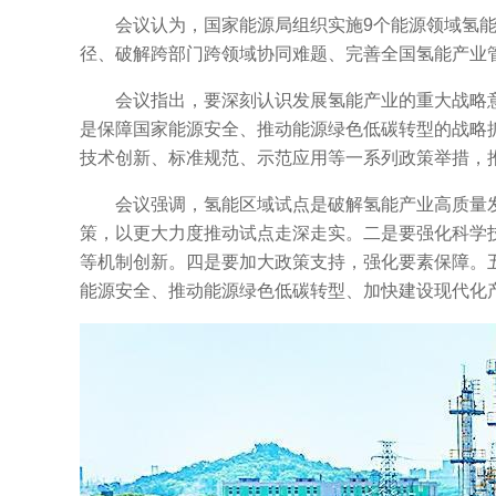
会议认为，国家能源局组织实施9个能源领域氢能区
径、破解跨部门跨领域协同难题、完善全国氢能产业
会议指出，要深刻认识发展氢能产业的重大战略意
是保障国家能源安全、推动能源绿色低碳转型的战略
技术创新、标准规范、示范应用等一系列政策举措，
会议强调，氢能区域试点是破解氢能产业高质量发展
策，以更大力度推动试点走深走实。二是要强化科学
等机制创新。四是要加大政策支持，强化要素保障。
能源安全、推动能源绿色低碳转型、加快建设现代化