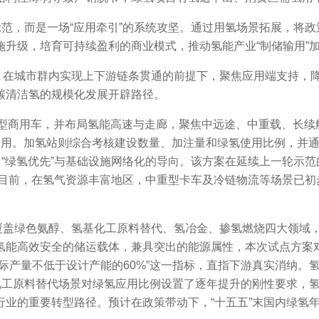
范，而是一场“应用牵引”的系统攻坚。通过用氢场景拓展，将政
升级，培育可持续盈利的商业模式，推动氢能产业“制储输用”
态，在城市群内实现上下游链条贯通的前提下，聚焦应用端支持，
碳清洁氢的规模化发展开辟路径。
型商用车，并布局氢能高速与走廊，聚焦中远途、中重载、长续
使用。加氢站则综合考核建设数量、加注量和绿氢使用比例，并
显了“绿氢优先”与基础设施网络化的导向。该方案在延续上一轮示
为。目前，在氢气资源丰富地区，中重型卡车及冷链物流等场景已
盖绿色氨醇、氢基化工原料替代、氢冶金、掺氢燃烧四大领域，
氢能高效安全的储运载体，兼具突出的能源属性，本次试点方案对
际产量不低于设计产能的60%”这一指标，直指下游真实消纳。
基化工原料替代场景对绿氢应用比例设置了逐年提升的刚性要求，
业的重要转型路径。预计在政策带动下，“十五五”末国内绿氢年需