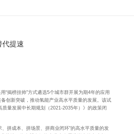
替代提速
“揭榜挂帅”方式遴选5个城市群开展为期4年的应用
装备创新突破，推动氢能产业高水平质量的发展。该试
发展中长期规划（2021-2035年）》的政策闭
、拼成本、拼场景、拼商业闭环”的高水平质量的发