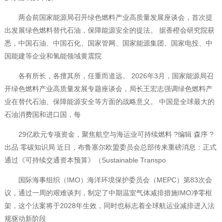
两会前国家能源局召开绿色燃料产业高质量发展座谈会，首次提
出发展绿色燃料替代石油，保障能源安全的提法。 据香橙会研究院获
悉，中国石油、中国石化、国家管网、国家能源集团、国家电投、中
国能建等企业和氢能领域黄震院
各有所长，各擅其所，任重而道远。 2026年3月，国家能源局召
开绿色燃料产业高质量发展专题座谈会，局长王宏志强调绿色燃料产
业在替代石油、保障能源安全等方面的战略意义。 中国是全球最大的
石油消费国和进口国，每
29亿欧元专项资金，聚焦航空与海运业可持续燃料 ?编辑 森序 ?
出品 零碳知识局 近日，布鲁塞尔欧盟委员会总部传来重磅消息：正式
通过《可持续交通资本预算》（Sustainable Transpo
国际海事组织（IMO）海洋环境保护委员会（MEPC）第83次会
议，通过一周的艰难谈判，制定了中期温室气体减排措施IMO净零框
架，这个法案将于2028年生效，同时也标志着全球航运业减排进入法
规驱动新阶段