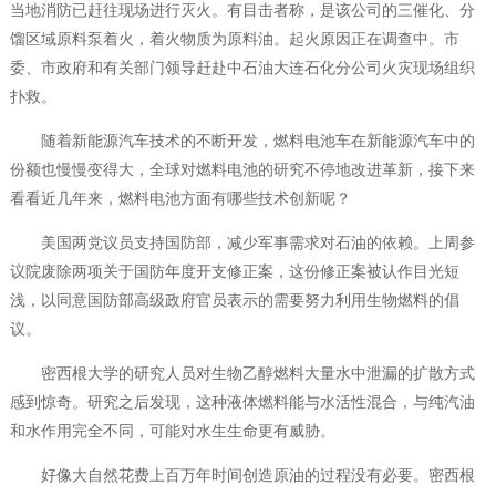
当地消防已赶往现场进行灭火。有目击者称，是该公司的三催化、分
馏区域原料泵着火，着火物质为原料油。起火原因正在调查中。市
委、市政府和有关部门领导赶赴中石油大连石化分公司火灾现场组织
扑救。
随着新能源汽车技术的不断开发，燃料电池车在新能源汽车中的
份额也慢慢变得大，全球对燃料电池的研究不停地改进革新，接下来
看看近几年来，燃料电池方面有哪些技术创新呢？
美国两党议员支持国防部，减少军事需求对石油的依赖。上周参
议院废除两项关于国防年度开支修正案，这份修正案被认作目光短
浅，以同意国防部高级政府官员表示的需要努力利用生物燃料的倡
议。
密西根大学的研究人员对生物乙醇燃料大量水中泄漏的扩散方式
感到惊奇。研究之后发现，这种液体燃料能与水活性混合，与纯汽油
和水作用完全不同，可能对水生生命更有威胁。
好像大自然花费上百万年时间创造原油的过程没有必要。密西根