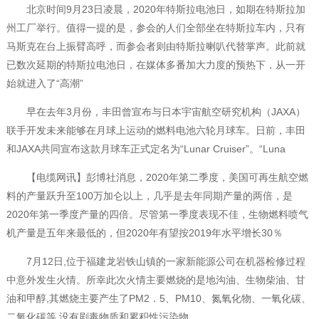
北京时间9月23日凌晨，2020年特斯拉电池日，如期在特斯拉加
州工厂举行。值得一提的是，参会的人们全部坐在特斯拉车内，只有
马斯克在台上振臂高呼，而参会者则由特斯拉喇叭代替掌声。此前就
已数次延期的特斯拉电池日，在媒体多番加大力度的预热下，从一开
始就进入了“高潮”
早在去年3月份，丰田曾宣布与日本宇宙航空研究机构（JAXA）
联手开发未来能够在月球上运动的燃料电池六轮月球车。日前，丰田
和JAXA共同宣布这款月球车正式定名为“Lunar Cruiser”。“Luna
【电缆网讯】彭博社消息，2020年第二季度，美国可再生航空燃
料的产量跃升至100万加仑以上，几乎是去年同期产量的两倍，是
2020年第一季度产量的四倍。尽管第一季度表现不佳，生物燃料喷气
机产量是五年来最低的，但2020年有望按2019年水平增长30％
7月12日,位于福建龙岩铁山镇的一家新能源公司在机器检修过程
中意外发生火情。所幸此次火情主要燃烧的是地沟油、生物柴油、甘
油和甲醇,其燃烧主要产生了PM2．5、PM10、氮氧化物、一氧化碳、
二氧化碳等,没有剧毒物质和累积性污染物