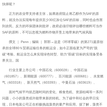
抉择呢？
正方的农业带支持者主张，如果政府阻止将乙醇作为SAF的原
料，就没办法实现每年提供至少30亿加仑SAF的目标，同时也会伤害
到农民。反方的环保团体则批评，政府必须仔细评估哪些燃料可当作
SAF的原料，不可以忽视为燃料作物开垦土地带来的气候风险
撰文 ｜ Penn；编辑 ｜ 郭郭→这是《环球零碳》的第271篇原创
承担全球80％贸易运输任务的航运业，如今正面临更为严苛的“脱
碳”考验。航运业怎么来实现绿色转型、助力“双碳”目标的实现备受各
界关注。国
行业主要上市公司：中国石化（600028）、中国石油
（601857）、新潮能源（600777）、百川能源（600681）、水发燃
气（603318）、新天然气（603393）、中曼石油（603619）、
面对气候平均状态随时间的变化、粮食危机、资源枯竭等一系列
问题，小小的藻类或许能带来新的转机。为了碳中和社会的早日实
现，日本电装公司正在积极挑战藻类的量产和应用。据了解，藻类不