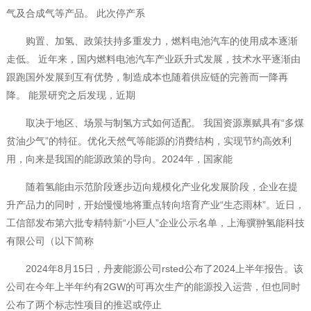
气及合成气等产品。 此次停产系
购置、加氢、政策扶持多重发力，燃料电池汽车的使用成本逐渐
走低。 近年来，国内燃料电池汽车产业跃升式发展，技术水平逐渐由
跟跑国外发展到互有优势，制造成本也随着供应链的完善而一降再
降。 能景研究之后发现，近期
取决于地区、场景与制氢方式如何适配。 我国资源禀赋具有“多煤
贫油少气”的特征。优化天然气等能源的消费结构，实现节约高效利
用，向来是我国的能源政策的导向。2024年，国家能
随着氢能由示范阶段逐步迈向规模化产业化发展阶段，企业在提
升产品力的同时，开始慢慢地将重点转向培育产业“生态雨林”。近日，
工信部发布第六批专精特新“小巨人”企业公示名单，上海骥翀氢能科技
有限公司（以下简称
2024年8月15日，丹麦能源公司rsted公布了2024上半年报告。该
公司在今年上半年约有2GW的可再次生产的能源投入运营，但也同时
公布了两个标志性项目的推迟或停止