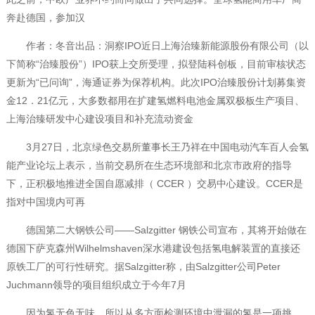
奔赴德国，参加汉
作者：冬音出品：洞察IPO近日上海治臻新能源股份有限公司（以
下简称“治臻股份”）IPO获上交所受理，拟登陆科创板，目前审核状态
更新为“已问询”，海通证券为保荐机构。此次IPO治臻股份计划募集资
金12．21亿元，大多数都用在扩建氢燃料电池金属双极板生产项目、
上海治臻研发中心建设项目和补充流动资金
3月27日，北京绿色交易所董事长王乃祥在中国电动汽车百人会氢
能产业论坛上表示，当前交易所在生态环境部和北京市政府的指导
下，正积极地推进全国自愿减排（ CCER ）交易中心建设。CCER是
指对中国境内可再
德国第二大钢铁公司——Salzgitter 钢铁公司宣布，其将开始做在
德国下萨克森州Wilhelmshaven深水港建设包括氢电解装置的直接还
原铁工厂的可行性研究。据Salzgitter称，由Salzgitter公司Peter
Juchmann领导的项目组织成立于今年7月
因为氢无色无味，所以从多方面检测环境中泄漏的氢是一项挑