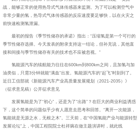
战，能够正常的使用热导式气体传感器来监测。为了可以检测空气中
非常少量的氢，热导式气体传感器的反应速度要足够快，以在火灾之
前快速检测氢泄漏。
最初的报告《季节性储存的承诺》指出：“压缩氢是第一个可行的
季节性储存选择。今天发表的附录支持这一结论，但补充说，其他直
接和间接与季节性储存有关的技术也不应被忽视。”
氢能源汽车的续航能力往往在600km到800km之间，且加氢与加
油类似，只需3分钟就能“满血”出发。氢能源汽车的“起飞”时刻到了。
近日工信部就《新能源汽车产业高质量发展规划（2021-2035）》
（征求意见稿）公开征求意见
发展氢能是为了“初心”，还是为了“出路”？在巨大的商业利益诱惑
下，这个简单的问题似乎少有人愿意去思考和回答。“离开一次能源，
氢能就是无源之水，无根之木”。三天前，在“中国氢能产业与能源转型
发展论坛”上，中国工程院院士杜祥琬在做主题演讲时，就此线