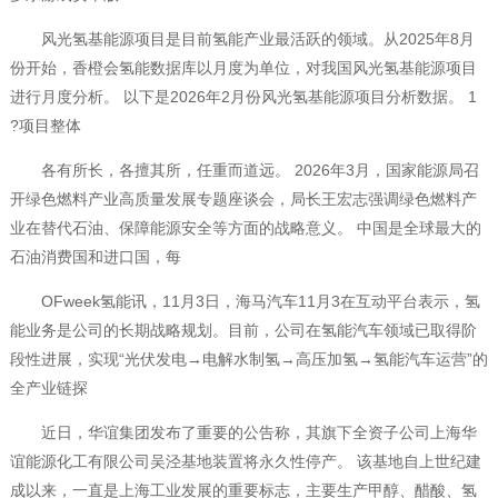
风光氢基能源项目是目前氢能产业最活跃的领域。从2025年8月
份开始，香橙会氢能数据库以月度为单位，对我国风光氢基能源项目
进行月度分析。 以下是2026年2月份风光氢基能源项目分析数据。 1
?项目整体
各有所长，各擅其所，任重而道远。 2026年3月，国家能源局召
开绿色燃料产业高质量发展专题座谈会，局长王宏志强调绿色燃料产
业在替代石油、保障能源安全等方面的战略意义。 中国是全球最大的
石油消费国和进口国，每
OFweek氢能讯，11月3日，海马汽车11月3在互动平台表示，氢
能业务是公司的长期战略规划。目前，公司在氢能汽车领域已取得阶
段性进展，实现“光伏发电→电解水制氢→高压加氢→氢能汽车运营”的
全产业链探
近日，华谊集团发布了重要的公告称，其旗下全资子公司上海华
谊能源化工有限公司吴泾基地装置将永久性停产。 该基地自上世纪建
成以来，一直是上海工业发展的重要标志，主要生产甲醇、醋酸、氢