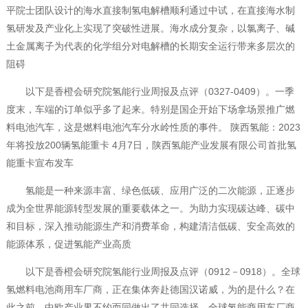
平院士团队设计的海水直接制氢电解槽顺利通过中试，在直接海水制
氢研发及产业化上实现了突破性进展。海水成分复杂，以氯离子、碱
土金属离子为代表的化学组分对电解槽的长期安全运行带来多层次的
阻碍
以下是香橙会研究院氢能行业周报及点评（0327-0409）。一季
度末，车端的订单似乎多了起来。特别是国企开始下场拿场景推广燃
料电池汽车，这是燃料电池汽车分水岭性质的事件。 陕西氢能：2023
年将投放200辆氢能重卡 4月7日，陕西氢能产业发展有限公司首批氢
能重卡宣布发车
氢能是一种来源丰富、绿色低碳、应用广泛的二次能源，正逐步
成为全世界能源转型发展的重要载体之一。为助力实现碳达峰、碳中
和目标，深入推动能源生产和消费革命，构建清洁低碳、安全高效的
能源体系，促进氢能产业高质
以下是香橙会研究院氢能行业周报及点评（0912－0918）。全球
氢燃料电池商用车厂商，正在集体奔赴德国汉诺威，为的是什么？在
此之前，中欧产业界不约而同做出了共同选择。全球氢能商用车厂商