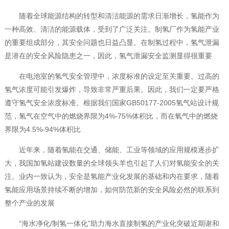
随着全球能源结构的转型和清洁能源的需求日渐增长，氢能作为
一种高效、清洁的能源载体，受到了广泛关注。制氢厂作为氢能产业
的重要组成部分，其安全问题也日益凸显。在制氢过程中，氢气泄漏
是潜在的安全风险隐患之一，因此，氢气泄漏安全监测显得很重要
在电池室的氢气安全管理中，浓度标准的设定至关重要。过高的
氢气浓度可能引发爆炸，导致非常严重后果。因此，我们一定要严格
遵守氢气安全浓度标准。根据我们国家GB50177-2005氢气站设计规
范，氢气在空气中的燃烧界限为4%-75%体积比，而在氧气中的燃烧
界限为4.5%-94%体积比
近年来，随着氢能在交通、储能、工业等领域的应用规模逐步扩
大，我国加氢站建设数量的全球领头羊也引起了人们对氢能安全的关
注。业内一致认为，安全是氢能产业化发展的基础和内在要求，随着
氢能应用场景持续不断的增加，如何防范新的安全风险必然的联系到
整个产业的发展
“海水净化/制氢一体化”助力海水直接制氢的产业化突破近期谢和