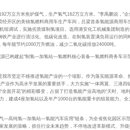
92万立方米焦炉煤气，生产氢气162万立方米。”李禹鹏说，
梁经开区的美锦氢燃料商用车生产车间，吕梁首条氢能源商用车
型机组调试，实施劣质煤制氢项目。选用潞安化工机械集团制造
钢铁产业进行清洁化、低碳化改造。在制氢装置满负荷运行的同时
年能节约1000万升燃油，减少二氧化碳排放24000吨。
源已构建起“制氢—加氢站—氢燃料核心装备—氢燃料商务车示范
我市坚定不移推进氢能产业的一个缩影。作为落实能源革命、推
能产业作为高水平发展的重要抓手，大力实施“一体两翼、三港四
“全面开花”的精彩蝶变，占据了打造氢能产业高地的“天时、地利
能力，建成4座加氢站以及年产1000台的氢能重卡的组装能力。
—高纯氢—加氢站—氢能汽车应用”链条，为全省焦化园区示范
国家发展的策略，抓住行业未来趋势，不停地改进革新模式、升