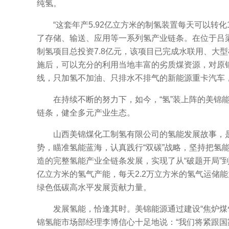
纯氢。
“这套年产5.92亿立方米的制氢装置每天可以转化1
了存储、输送、应用等一系列氢产业链条。在位于吕
制氢项目总投资7.8亿元，该项目已完成水联用、大
施后，可以充分的利用当地丰富的劣质煤资源，对原
线，只加氢不加油、只排水不排气的新能源重卡汽车，每
在持续不断的努力下，如今，“氢”装上阵的美锦能
链条，健全多元产业生态。
山西美锦煤化工制氢有限公司的氢能发展故事，是
势，瞄准氢能蓝海，认真践行“双碳”战略，坚持把氢
造的完整氢能产业全链条发展，实现了从“破题开局”到
亿立方米的氢气产能，每天2.2万立方米的氢气运储
绿色低碳高水平发展贡献力量。
发展氢能，恰逢其时。美锦能源通过建设“焦炉煤气
锦氢能市场部经理李博信心十足地说：“我们将紧跟