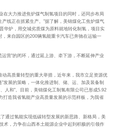
“企业在大力推进焦炉煤气制氢项目的同时，还同步布局
生产线正在抓紧生产。”据了解，美锦煤化工焦炉煤气
的晋华炉，用交城劣质煤为原料就地转化制氢，项目实
，来自园区的200辆氢能重卡汽车已奔驰在运输一
运营”的闭环，通过延上游、牵下游，不断延伸产业
动高质量转型的重大举措，近年来，我市立足资源优
链”发展的策略，一体化推进制、储、运、加及装备制
、人和”。目前，美锦煤化工制氢有限公司已形成5.92
全力打造我省氢能产业高质量发展的示范样板，为我省
了通过氢能实现低碳转型发展的新思路、新格局，美
级技术，力争在山西本土能源企业中起到积极的引领作