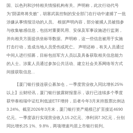
国、以色列和沙特相关情报机构有关。声明称，此次行动代号
为“阴谋终将失败”，胡塞武装控制的安全部门在行动中逮捕了一批
涉嫌从事情报活动的人员。 根据声明内容，部分被捕人员被指参
与收集敏感信息，包括对重要民用、安保及军事设施进行监测，
并向相关方面提供坐标等数据。声明称，这一些信息被用于实施
打击行动，造成当地人员受伤或死亡。 声明还称，有关人员通过
中间人进行招募，目标包括军方人员以及具备获取相关信息能力
的人士。涉案人员通过参加公共活动、建立社会关系网络等方式
间接获取信息...
【厦门银行接连获公募加仓，一季度营业收入同比增长25%
以上】云财经讯，厦门银行披露财报显示，该行已连续多个季度
获华泰柏瑞中证红利低波ETF增持，后者今年3月末持股票比例达
3.24%。截至2026年3月末，厦门银行资产规模已扩至接近4690
亿元。一季度该行实现营业收入15.2亿元、净利润7.3亿元，分别
同比增长25.1%、9.8%，两项增速均居上市银行前列。