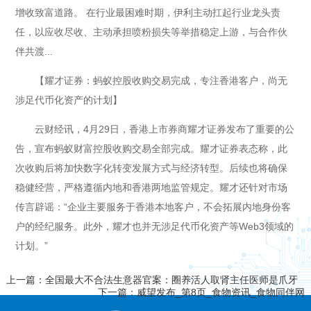
增收致富道路。 在行业最困难时期，伊利主动扛起行业龙头责
任，以应收尽收、主动承担喷粉损失等举措稳定上游，与合作伙
伴共渡...
【耀才证券：蚂蚁控股收购交易完成，专注香港客户，尚无
涉足代币化资产的计划】
云财经讯，4月29日，香港上市券商耀才证券发布了重要的公
告，宣布蚂蚁财富控股收购交易全部完成。耀才证券表态称，此
次收购后将加快数字化转变发展方式与经济转型。后续也将确保
稳健经营，严格遵循内地和香港两地监管规定。耀才还针对市场
传言辟谣：“企业主要服务于香港本地客户，不会拓展内地身份客
户的经纪服务。此外，耀才也并无涉足代币化资产等Web3领域的
计划。”
上一篇：全国最大不合法生意器官案：圈养活人取肾主任医师是爪牙
下一篇：威望发布_第8页_食物资讯_食物同伴网