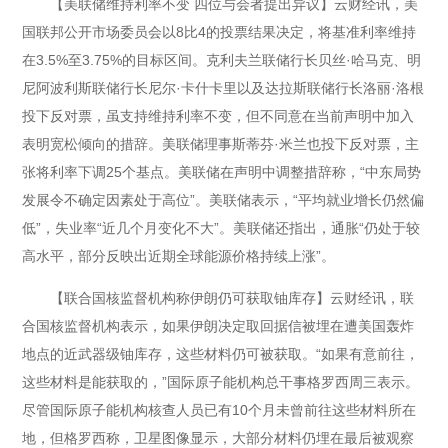
【美联储维持利率不变 四位与会者提出异议】云财经讯，美
国联邦公开市场委员会以8比4的投票结果决定，将基准利率维持
在3.5%至3.75%的目标区间。克利夫兰联储行长贝丝·哈马克、明
尼阿波利斯联储行长尼尔·卡什卡里以及达拉斯联储行长洛丽·洛根
投下反对票，虽支持维持利率不变，但不同意在当前声明中加入
表明宽松倾向的措辞。美联储理事斯蒂芬·米兰也投下反对票，主
张将利率下调25个基点。美联储在声明中调整措辞称，“中东局势
发展令不确定因素处于高位”。美联储表示，“平均就业增长仍然偏
低”，失业率“近几个月变化不大”。美联储还指出，通胀“仍处于较
高水平，部分反映出近期全球能源价格持续上涨”。
【联合国核监督机构称伊朗仍可获取铀库存】云财经讯，联
合国核监督机构表示，如果伊朗决定取回据信被埋在遭美国轰炸
地点的近武器级铀库存，这些材料仍可被获取。“如果有意前往，
这些材料是能获取的，”国际原子能机构总干事格罗西周三表示。
尽管国际原子能机构核查人员已有10个月未曾前往这些材料所在
地，但格罗西称，卫星图像显示，大部分材料仍埋在最后被观察