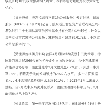
续更长时间”的政策预期纳入考量，表明市场对短期宽松政策缺乏
信心。
【日辰股份：股东拟减持不超1%公司股份】云财经讯，日辰
股份（603755）4月29日公告，股东浙江君弘资产管理有限公司-
君弘钱江二十七期私募证券投资基金持有公司5.02%股份，计划以
集中竞价方式减持公司股份，减持数量不超过98.61万股，不超过
公司总股本的1%。
【受能源价格飙升影响 德国4月通胀继续高涨】云财经讯，德
国联邦统计局29日公布的初步多个方面数据显示，受中东战事推
高能源价格影响，德国通胀率3月大幅升至2.7%后，4月进一步升
至2.9%，明显高于此前长期维持的2%左右水平。 多个方面数据
显示，4月德国能源价格同比上涨10.1%，为2023年2月以来最大
涨幅。自2月底中东局势升级以来，德国燃油价格持续走高，3月
能源价格已上涨7.2%。
【铁龙物流：第一季度净利润2.16亿元，同比增长6.91%】云