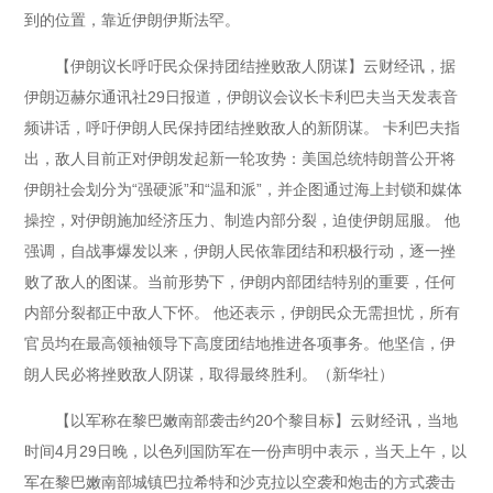
到的位置，靠近伊朗伊斯法罕。
【伊朗议长呼吁民众保持团结挫败敌人阴谋】云财经讯，据
伊朗迈赫尔通讯社29日报道，伊朗议会议长卡利巴夫当天发表音
频讲话，呼吁伊朗人民保持团结挫败敌人的新阴谋。 卡利巴夫指
出，敌人目前正对伊朗发起新一轮攻势：美国总统特朗普公开将
伊朗社会划分为“强硬派”和“温和派”，并企图通过海上封锁和媒体
操控，对伊朗施加经济压力、制造内部分裂，迫使伊朗屈服。 他
强调，自战事爆发以来，伊朗人民依靠团结和积极行动，逐一挫
败了敌人的图谋。当前形势下，伊朗内部团结特别的重要，任何
内部分裂都正中敌人下怀。 他还表示，伊朗民众无需担忧，所有
官员均在最高领袖领导下高度团结地推进各项事务。他坚信，伊
朗人民必将挫败敌人阴谋，取得最终胜利。（新华社）
【以军称在黎巴嫩南部袭击约20个黎目标】云财经讯，当地
时间4月29日晚，以色列国防军在一份声明中表示，当天上午，以
军在黎巴嫩南部城镇巴拉希特和沙克拉以空袭和炮击的方式袭击