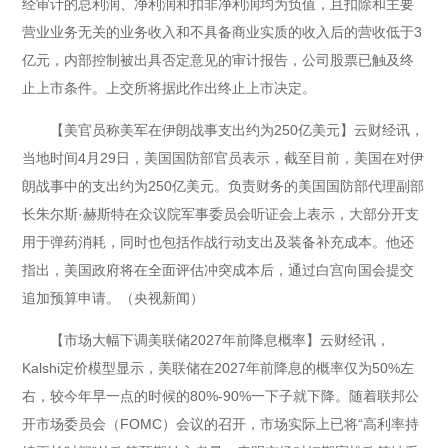
经审计的总利润、净利润和扣非净利润均为负值，且扣除和主要
营业业务无关的业务收入和不具备商业实质的收入后的营收低于3
亿元，内部控制被出具否定意见的审计报告，公司股票已触及终
止上市条件。上交所将据此作出终止上市决定。
【美官员称美军在伊朗战事支出约为250亿美元】云财经讯，
当地时间4月29日，美国国防部官员表示，截至目前，美国在对伊
朗战事中的支出约为250亿美元。负责财务的美国国防部代理副部
长朱尔斯·赫斯特在众议院军事委员会听证会上表示，大部分开支
用于弹药消耗，同时也包括作战行动支出及装备补充成本。他还
指出，美国政府将在全面评估冲突成本后，通过白宫向国会提交
追加预算申请。（央视新闻）
【市场大幅下调美联储2027年前降息概率】云财经讯，
Kalshi定价模型显示，美联储在2027年前降息的概率仅为50%左
右，较今年早一点的时候的80%-90%一下子就下降。随着联邦公
开市场委员会（FOMC）会议的召开，市场实际上已将“高利率持