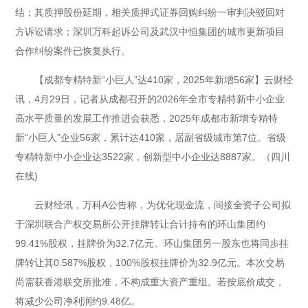
结；其质押股份延期，相关质押式证券回购纠纷一审判决驳回对
方诉讼请求；深圳万科起诉公司及武汉中恒集团的城市更新项目
合作纠纷案件已恢复执行。
【成都专精特新“小巨人”达410家，2025年新增56家】云财经
讯，4月29日，记者从成都召开的2026年全市专精特新中小企业
高水平质量的发展工作推进会获悉，2025年成都市新增专精特
新“小巨人”企业56家，累计达410家，居副省级城市第7位。省级
专精特新中小企业达3522家，创新型中小企业达8887家。（四川
在线)
云财经讯，万科A公告称，为优化现金流，间接全资子公司拟
于深圳联合产权交易所公开挂牌转让合计持有的环山集团约
99.41%股权，挂牌价为32.7亿元。环山集团另一股东也将同步挂
牌转让其0.587%股权，100%股权挂牌价为32.9亿元。本次交易
尚需获香港联交所批准，不构成重大资产重组。若按底价成交，
将减少公司净利润约9.48亿。