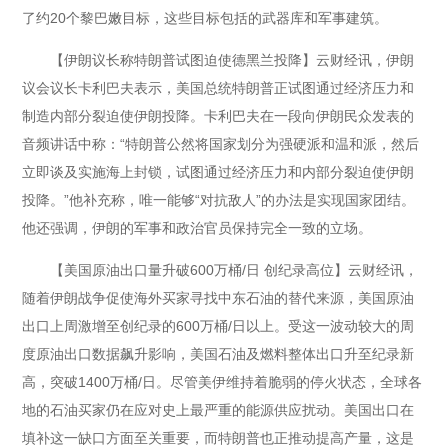
了约20个黎巴嫩目标，这些目标包括的武器库和军事建筑。
【伊朗议长称特朗普试图迫使德黑兰投降】云财经讯，伊朗
议会议长卡利巴夫表示，美国总统特朗普正试图通过经济压力和
制造内部分裂迫使伊朗投降。卡利巴夫在一段向伊朗民众发表的
音频讲话中称：“特朗普公然将国家划分为强硬派和温和派，然后
立即谈及实施海上封锁，试图通过经济压力和内部分裂迫使伊朗
投降。”他补充称，唯一能够“对抗敌人”的办法是实现国家团结。
他还强调，伊朗的军事和政治官员保持完全一致的立场。
【美国原油出口量升破600万桶/日 创纪录高位】云财经讯，
随着伊朗战争促使海外买家寻找中东石油的替代来源，美国原油
出口上周激增至创纪录的600万桶/日以上。受这一波动较大的周
度原油出口数据飙升影响，美国石油及燃料整体出口升至纪录新
高，突破1400万桶/日。尽管美伊维持着脆弱的停火状态，全球各
地的石油买家仍在应对史上最严重的能源供应扰动。美国出口在
填补这一缺口方面至关重要，而特朗普也正推动提高产量，这是