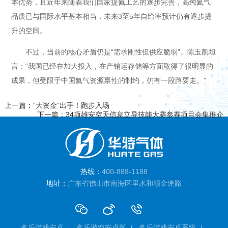
本优势，且近年来随着我们国家提氦工艺的逐步完善，高纯氦气
品质已与国际水平基本相当，未来3至5年自给率预计仍有逐步提
升的空间。
不过，当前的核心矛盾仍是“需求刚性但供应脆弱”。陈玉凯坦
言：“我国已经在加大投入，在产销运存储等方面取得了很明显的
成果，但受限于中国氦气资源禀性的制约，仍有一段路要走。”
上一篇：“大资金”出手！跑步入场
下一篇：34项雄安空天信息立异技能大赛参赛项目会集推介
热线：
400-888-1188
地址：
广东省佛山市南海区里水和顺金逢路
多乐游戏安卓
多乐游戏安卓版
多乐游戏安卓系统