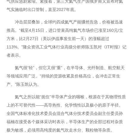
气供应急剧紧缩。紧接着，第三大氦气生产国俄罗斯又宣布对氦
气实施临时出口管制，直至2027年底。
冲击层层叠加，全球约四成氦气产能骤然告急，价格被迅速
推高。“截至4月15日，进口管束高纯氦气市场价已涨至160元/立
方米，比2月27日（美以伊战事发生前一天）的涨幅超过
113%。”隆众资讯工业气体行业高级分析师陈玉凯对《IT时报》记
者表示。
氦气很“轻”，但它又很“重”，在半导体、光纤制造、航空航天
等领域应用广泛。“持续的货源收紧及价格高位，会冲击正常生
产。”陈玉凯认为。
氦气之所以能“扼住”半导体产业的咽喉，根源在于其物理性质
上的不可替代性——高导热性、化学惰性以及极小的原子半径。
全国气体标准化技术委员会混合气体分技术委员会副主任委员孙
福楠在接受各个媒体采访时表示，半导体生产的全部过程对杂质
极为敏感，必须用高纯度的氦气吹走水分、颗粒物等杂质。