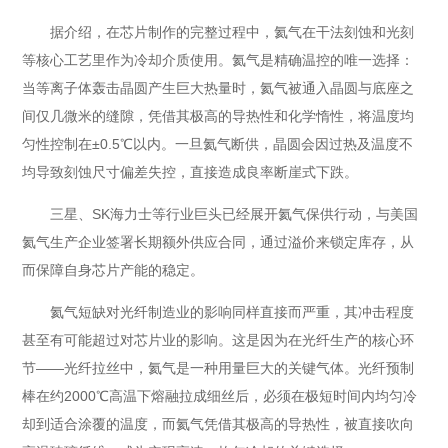
据介绍，在芯片制作的完整过程中，氦气在干法刻蚀和光刻
等核心工艺里作为冷却介质使用。氦气是精确温控的唯一选择：
当等离子体轰击晶圆产生巨大热量时，氦气被通入晶圆与底座之
间仅几微米的缝隙，凭借其极高的导热性和化学惰性，将温度均
匀性控制在±0.5℃以内。一旦氦气断供，晶圆会因过热及温度不
均导致刻蚀尺寸偏差失控，直接造成良率断崖式下跌。
三星、SK海力士等行业巨头已经展开氦气保供行动，与美国
氦气生产企业签署长期额外供应合同，通过溢价来锁定库存，从
而保障自身芯片产能的稳定。
氦气短缺对光纤制造业的影响同样直接而严重，其冲击程度
甚至有可能超过对芯片业的影响。这是因为在光纤生产的核心环
节——光纤拉丝中，氦气是一种用量巨大的关键气体。光纤预制
棒在约2000℃高温下熔融拉成细丝后，必须在极短时间内均匀冷
却到适合涂覆的温度，而氦气凭借其极高的导热性，被直接吹向