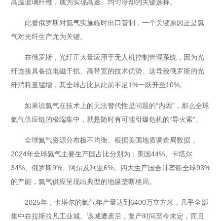
高温玻璃纤维，成为实现高速、均匀冷却的关键选择。
此番俄罗斯对氦气实施临时出口管制，一个关键原因正是氦
气对光纤生产尤为关键。
在俄罗斯，光纤正大量应用于无人机控制管理系统，因为光
纤连接具备抗电磁干扰、高带宽的技术优势。这导致俄罗斯的光
纤消耗量猛增，其全球占比从此前不足1%一跃升至10%。
如果说氦气在技术上的无法替代性是问题的“内因”，那么全球
氦气供应链的极端集中，就是随时有可能引爆危机的“导火索”。
全球氦气资源分布极不均衡。根据美国地质调查局数据，
2024年全球氦气主要生产国占比分别为：美国44%、卡塔尔
34%、俄罗斯9%、阿尔及利亚6%。四大生产国合计垄断全球93%
的产能，氦气供应呈现出典型的地缘垄断格局。
2025年，卡塔尔的氦气年产量达到6400万立方米，几乎全部
集中在拉斯拉凡工业城。该城遭袭后，复产时间至今未定，而且