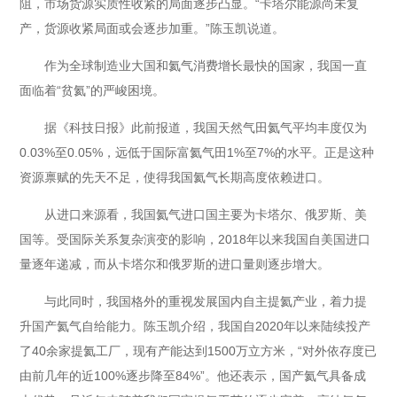
阻，市场货源实质性收紧的局面逐步凸显。“卡塔尔能源尚未复
产，货源收紧局面或会逐步加重。”陈玉凯说道。
作为全球制造业大国和氦气消费增长最快的国家，我国一直
面临着“贫氦”的严峻困境。
据《科技日报》此前报道，我国天然气田氦气平均丰度仅为
0.03%至0.05%，远低于国际富氦气田1%至7%的水平。正是这种
资源禀赋的先天不足，使得我国氦气长期高度依赖进口。
从进口来源看，我国氦气进口国主要为卡塔尔、俄罗斯、美
国等。受国际关系复杂演变的影响，2018年以来我国自美国进口
量逐年递减，而从卡塔尔和俄罗斯的进口量则逐步增大。
与此同时，我国格外的重视发展国内自主提氦产业，着力提
升国产氦气自给能力。陈玉凯介绍，我国自2020年以来陆续投产
了40余家提氦工厂，现有产能达到1500万立方米，“对外依存度已
由前几年的近100%逐步降至84%”。他还表示，国产氦气具备成