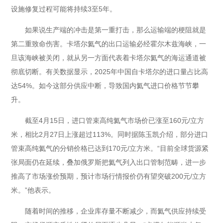
设施修复过程可能将持续3至5年。
如果说生产端的冲击是第一重打击，那么运输端的梗阻就是
第二重致命伤害。卡塔尔氦气的出口运输必经霍尔木兹海峡，一
旦该海峡被关闭，就从另一方面代表着卡塔尔氦气的海运通道被
彻底切断。有关数据显示，2025年中国自卡塔尔的进口量占比高
达54%。如今这部分供应中断，导致国内氦气进口价格节节攀
升。
截至4月15日，进口管束高纯氦气市场价已涨至160元/立方
米，相比2月27日上涨超过113%。同时据陈玉凯介绍，部分进口
管束高纯氦气的分销价格已达到170元/立方米。“目前全球货源紧
张局面仍在延续，叠加俄罗斯把氦气列入出口管制范畴，进一步
推高了市场涨价预期，预计市场行情报价仍有望突破200元/立方
米。”他表示。
随着时间的推移，企业库存量不断减少，而氦气供应持续受