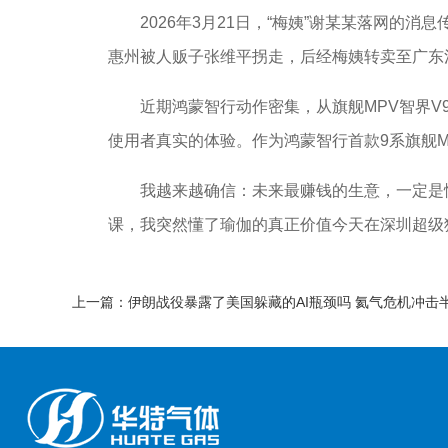
2026年3月21日，“梅姨”谢某某落网的消息
惠州被人贩子张维平拐走，后经梅姨转卖至广东
近期鸿蒙智行动作密集，从旗舰MPV智界V9
使用者真实的体验。作为鸿蒙智行首款9系旗舰M
我越来越确信：未来最赚钱的生意，一定是情绪
课，我突然懂了瑜伽的真正价值今天在深圳超级
上一篇：伊朗战役暴露了美国躲藏的AI瓶颈吗 氦气危机冲击