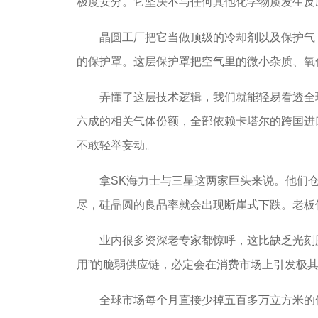
极度安分。它坚决不与任何其他化学物质发生反
晶圆工厂把它当做顶级的冷却剂以及保护气，
的保护罩。这层保护罩把空气里的微小杂质、氧
弄懂了这层技术逻辑，我们就能轻易看透全球
六成的相关气体份额，全部依赖卡塔尔的跨国进
不敢轻举妄动。
拿SK海力士与三星这两家巨头来说。他们仓
尽，硅晶圆的良品率就会出现断崖式下跌。老板
业内很多资深老专家都惊呼，这比缺乏光刻胶
用”的脆弱供应链，必定会在消费市场上引发极
全球市场每个月直接少掉五百多万立方米的供