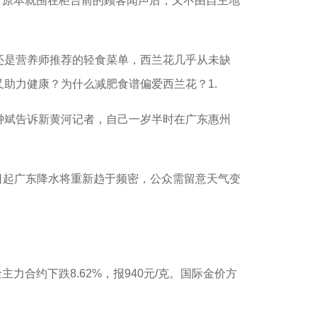
。原本就围在柜台前的顾客闻声后，又不由自主地
还是营养师推荐的轻食菜单，西兰花几乎从未缺
助力健康？为什么减肥食谱偏爱西兰花？1.
钟斌告诉新黄河记者，自己一岁半时在广东惠州
日起广东降水将重新趋于频密，公众需留意天气变
合约下跌8.62%，报940元/克。国际金价方