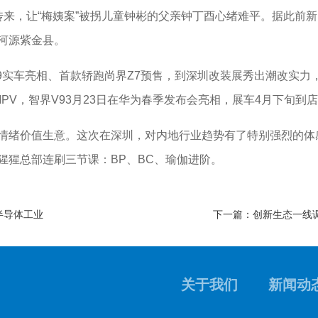
传来，让“梅姨案”被拐儿童钟彬的父亲钟丁酉心绪难平。据此前新
河源紫金县。
实车亮相、首款轿跑尚界Z7预售，到深圳改装展秀出潮改实力
PV，智界V93月23日在华为春季发布会亮相，展车4月下旬到
价值生意。这次在深圳，对内地行业趋势有了特别强烈的体感，
猩猩总部连刷三节课：BP、BC、瑜伽进阶。
半导体工业
下一篇：创新生态一线调
关于我们
新闻动