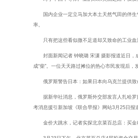
国内企业一定立马加大本土天然气田的伴生气
率。
只有把这些看似微不足道却又致命的工业血液
封面新闻记者 钟晓璐 宋潇 摄影报道近日，
成“柴”。一位天天路过摊位的热心市民发现后，
俄罗斯警告日本：如果日本向乌克兰提供致命
据新华社消息，俄罗斯外交部发言人扎哈罗娃
考消息援引新加坡《联合早报》网站3月25日
金价大跳水，记者实探北京菜百总店：买金柜台