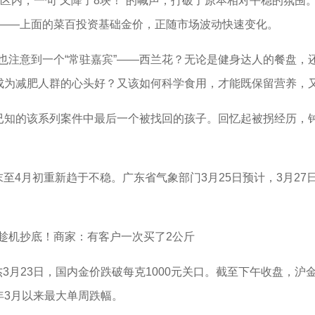
区内，一句“又降了8块！”的喊声，打破了原本相对平稳的氛围
——上面的菜百投资基础金价，正随市场波动快速变化。
意到一个“常驻嘉宾”——西兰花？无论是健身达人的餐盘，
成为减肥人群的心头好？又该如何科学食用，才能既保留营养，又
知的该系列案件中最后一个被找回的孩子。回忆起被拐经历，
4月初重新趋于不稳。广东省气象部门3月25日预计，3月27
机抄底！商家：有客户一次买了2公斤
23日，国内金价跌破每克1000元关口。截至下午收盘，沪金主力
3年3月以来最大单周跌幅。