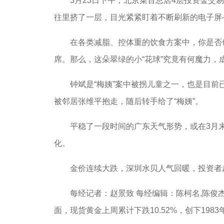
3月23日下午，北京菜百总店4层投资金交易
往里挤了一层，目光紧紧盯着不断刷新的电子屏
在各类减脂、控体重的饮食方案中，你是否也注
席。那么，这朵翠绿的小“花球”究竟有何魔力，
钟斌是“梅姨”案中被拐儿童之一，也是目前已
被邻居张维平抱走，随后转手给了“梅姨”。
平稳了一段时间的广东天气形势，或在3月末至
化。
金价连续大跌，深圳水贝人气回暖，投资者趁
每经记者：赵景致 每经编辑：陈柯名,陈俊杰3月
面，现货黄金上周累计下跌10.52%，创下198