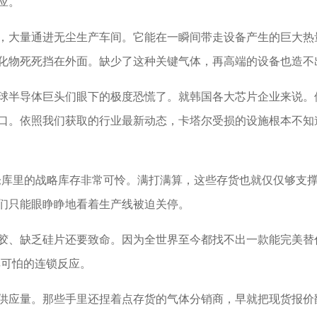
应。
大量通进无尘生产车间。它能在一瞬间带走设备产生的巨大热
化物死死挡在外面。缺少了这种关键气体，再高端的设备也造不
半导体巨头们眼下的极度恐慌了。就韩国各大芯片企业来说。
口。依照我们获取的行业最新动态，卡塔尔受损的设施根本不知
库里的战略库存非常可怜。满打满算，这些存货也就仅仅够支撑
们只能眼睁睁地看着生产线被迫关停。
、缺乏硅片还要致命。因为全世界至今都找不出一款能完美替代
其可怕的连锁反应。
应量。那些手里还捏着点存货的气体分销商，早就把现货报价