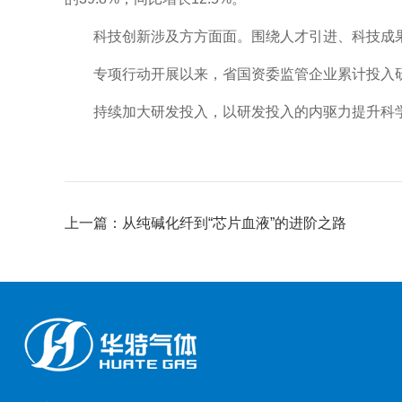
科技创新涉及方方面面。围绕人才引进、科技成果
专项行动开展以来，省国资委监管企业累计投入研发经费6
持续加大研发投入，以研发投入的内驱力提升科学
上一篇：从纯碱化纤到“芯片血液”的进阶之路