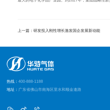
最大的电子化学品产业园。到2027年，集团战略性新
上一篇：研发投入刚性增长激发国企发展新动能
热线：
400-888-1188
地址：
广东省佛山市南海区里水和顺金逢路