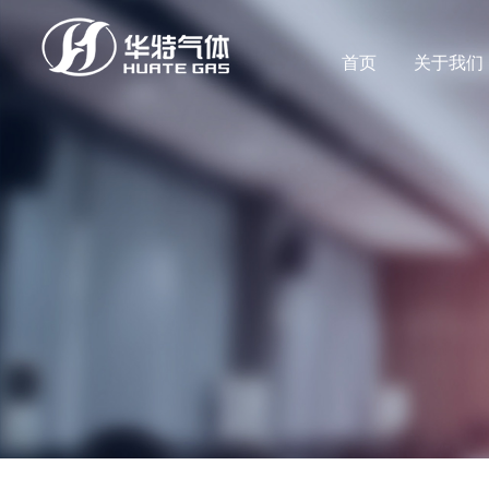
首页
关于我们
公司新闻