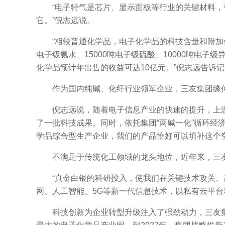
“电子特气是芯片、显示面板等行业的关键材料，被
它。”倪志远说。
“相较普通化学品，电子化学品的科技含量和附加值更
电子级氨水、15000吨电子级硫酸、10000吨电
化学品预计年出售的收益可达10亿元。”倪志远告诉
作为国内纯碱、化纤行业领军企业，三友集团缘何
倪志远说，随着电子信息产业的快速的提升，上游
了一批科技成果。同时，依托集团“两碱一化”循环经
学品综合型生产企业，我们的产品恰好可以填补这个空
不满足于传统化工领域的龙头地位，近年来，三友
“真金白银的科研投入，使我们在关键技术攻关、新
网、人工智能、5G等新一代信息技术，以私有云平台
科技创新为企业转型升级注入了强劲动力，三友集团