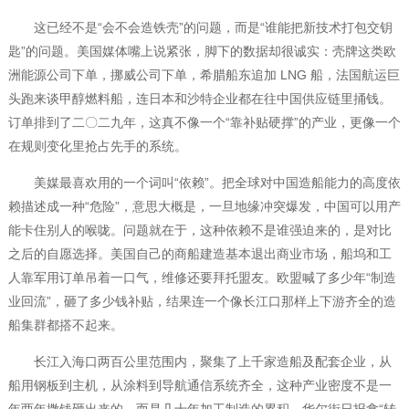
这已经不是“会不会造铁壳”的问题，而是“谁能把新技术打包交钥
匙”的问题。美国媒体嘴上说紧张，脚下的数据却很诚实：壳牌这类欧
洲能源公司下单，挪威公司下单，希腊船东追加 LNG 船，法国航运巨
头跑来谈甲醇燃料船，连日本和沙特企业都在往中国供应链里捅钱。
订单排到了二〇二九年，这真不像一个“靠补贴硬撑”的产业，更像一个
在规则变化里抢占先手的系统。
美媒最喜欢用的一个词叫“依赖”。把全球对中国造船能力的高度依
赖描述成一种“危险”，意思大概是，一旦地缘冲突爆发，中国可以用产
能卡住别人的喉咙。问题就在于，这种依赖不是谁强迫来的，是对比
之后的自愿选择。美国自己的商船建造基本退出商业市场，船坞和工
人靠军用订单吊着一口气，维修还要拜托盟友。欧盟喊了多少年“制造
业回流”，砸了多少钱补贴，结果连一个像长江口那样上下游齐全的造
船集群都搭不起来。
长江入海口两百公里范围内，聚集了上千家造船及配套企业，从
船用钢板到主机，从涂料到导航通信系统齐全，这种产业密度不是一