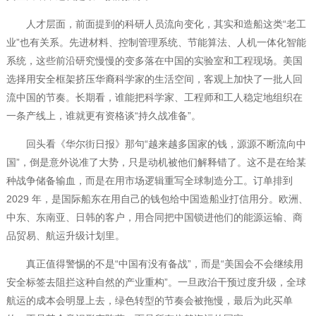
人才层面，前面提到的科研人员流向变化，其实和造船这类“老工
业”也有关系。先进材料、控制管理系统、节能算法、人机一体化智能
系统，这些前沿研究慢慢的变多落在中国的实验室和工程现场。美国
选择用安全框架挤压华裔科学家的生活空间，客观上加快了一批人回
流中国的节奏。长期看，谁能把科学家、工程师和工人稳定地组织在
一条产线上，谁就更有资格谈“持久战准备”。
回头看《华尔街日报》那句“越来越多国家的钱，源源不断流向中
国”，倒是意外说准了大势，只是动机被他们解释错了。这不是在给某
种战争储备输血，而是在用市场逻辑重写全球制造分工。订单排到
2029 年，是国际船东在用自己的钱包给中国造船业打信用分。欧洲、
中东、东南亚、日韩的客户，用合同把中国锁进他们的能源运输、商
品贸易、航运升级计划里。
真正值得警惕的不是“中国有没有备战”，而是“美国会不会继续用
安全标签去阻拦这种自然的产业重构”。一旦政治干预过度升级，全球
航运的成本会明显上去，绿色转型的节奏会被拖慢，最后为此买单