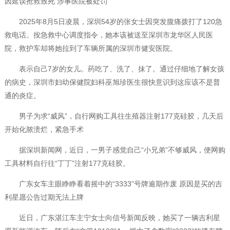
因延误抢救致死 涉事医院被处罚
2025年8月5日凌晨，深圳54岁的张女士因突发腹痛拨打了120急
救电话。按急救中心调度指令，她本该被送至深圳市龙华区人民医
院，救护车却将她拉到了车辆所属的深圳市健安医院。
表示自己7岁的女儿。药吃了、洗了、抹了。通过仔细地了解女孩
的病史，深圳市妇幼保健院妇科巫旭珍医生很快意识到这应该不是普
通的炎症。
男子为求“威风”，自行网购工具往生殖器注射177克硅胶，几天后
开始化脓溃烂，紧急手术
据深圳新闻网，近日，一男子感觉自己“小兄弟”不够威风，便网购
工具材料自行往“丁丁”注射177克硅胶。
广东女车主眼睁睁看着摇中的“3333”号牌逾期作废 原因是买的吉
利星愿公告过期无法上牌
近日，广东湛江车主宁女士向信号新闻反映，她买了一辆吉利星