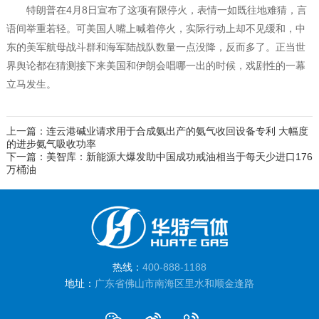
特朗普在4月8日宣布了这项有限停火，表情一如既往地难猜，言
语间举重若轻。可美国人嘴上喊着停火，实际行动上却不见缓和，中
东的美军航母战斗群和海军陆战队数量一点没降，反而多了。正当世
界舆论都在猜测接下来美国和伊朗会唱哪一出的时候，戏剧性的一幕
立马发生。
上一篇：连云港碱业请求用于合成氨出产的氨气收回设备专利 大幅度
的进步氨气吸收功率
下一篇：美智库：新能源大爆发助中国成功戒油相当于每天少进口176
万桶油
热线：
400-888-1188
地址：
广东省佛山市南海区里水和顺金逢路