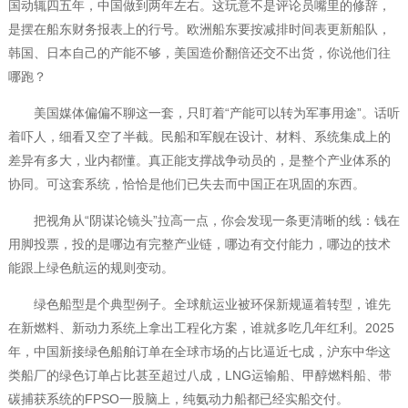
国动辄四五年，中国做到两年左右。这玩意不是评论员嘴里的修辞，
是摆在船东财务报表上的行号。欧洲船东要按减排时间表更新船队，
韩国、日本自己的产能不够，美国造价翻倍还交不出货，你说他们往
哪跑？
美国媒体偏偏不聊这一套，只盯着“产能可以转为军事用途”。话听
着吓人，细看又空了半截。民船和军舰在设计、材料、系统集成上的
差异有多大，业内都懂。真正能支撑战争动员的，是整个产业体系的
协同。可这套系统，恰恰是他们已失去而中国正在巩固的东西。
把视角从“阴谋论镜头”拉高一点，你会发现一条更清晰的线：钱在
用脚投票，投的是哪边有完整产业链，哪边有交付能力，哪边的技术
能跟上绿色航运的规则变动。
绿色船型是个典型例子。全球航运业被环保新规逼着转型，谁先
在新燃料、新动力系统上拿出工程化方案，谁就多吃几年红利。2025
年，中国新接绿色船舶订单在全球市场的占比逼近七成，沪东中华这
类船厂的绿色订单占比甚至超过八成，LNG运输船、甲醇燃料船、带
碳捕获系统的FPSO一股脑上，纯氨动力船都已经实船交付。