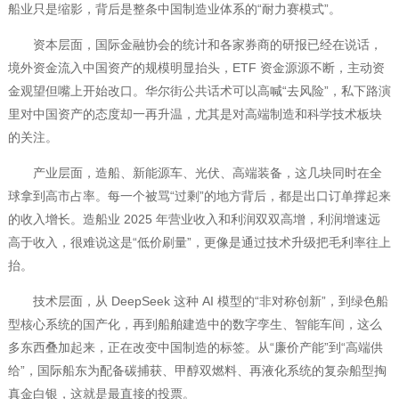
船业只是缩影，背后是整条中国制造业体系的“耐力赛模式”。
资本层面，国际金融协会的统计和各家券商的研报已经在说话，
境外资金流入中国资产的规模明显抬头，ETF 资金源源不断，主动资
金观望但嘴上开始改口。华尔街公共话术可以高喊“去风险”，私下路演
里对中国资产的态度却一再升温，尤其是对高端制造和科学技术板块
的关注。
产业层面，造船、新能源车、光伏、高端装备，这几块同时在全
球拿到高市占率。每一个被骂“过剩”的地方背后，都是出口订单撑起来
的收入增长。造船业 2025 年营业收入和利润双双高增，利润增速远
高于收入，很难说这是“低价刷量”，更像是通过技术升级把毛利率往上
抬。
技术层面，从 DeepSeek 这种 AI 模型的“非对称创新”，到绿色船
型核心系统的国产化，再到船舶建造中的数字孪生、智能车间，这么
多东西叠加起来，正在改变中国制造的标签。从“廉价产能”到“高端供
给”，国际船东为配备碳捕获、甲醇双燃料、再液化系统的复杂船型掏
真金白银，这就是最直接的投票。