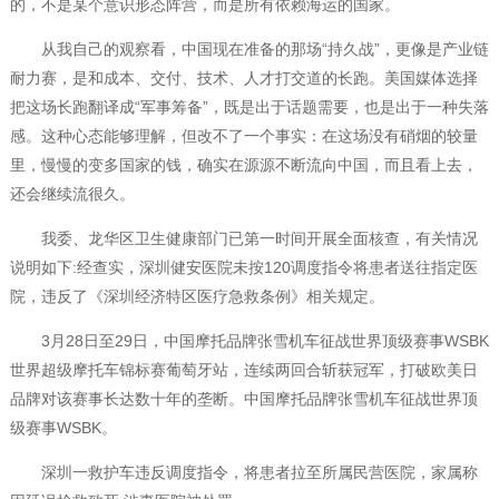
的，不是某个意识形态阵营，而是所有依赖海运的国家。
从我自己的观察看，中国现在准备的那场“持久战”，更像是产业链
耐力赛，是和成本、交付、技术、人才打交道的长跑。美国媒体选择
把这场长跑翻译成“军事筹备”，既是出于话题需要，也是出于一种失落
感。这种心态能够理解，但改不了一个事实：在这场没有硝烟的较量
里，慢慢的变多国家的钱，确实在源源不断流向中国，而且看上去，
还会继续流很久。
我委、龙华区卫生健康部门已第一时间开展全面核查，有关情况
说明如下:经查实，深圳健安医院未按120调度指令将患者送往指定医
院，违反了《深圳经济特区医疗急救条例》相关规定。
3月28日至29日，中国摩托品牌张雪机车征战世界顶级赛事WSBK
世界超级摩托车锦标赛葡萄牙站，连续两回合斩获冠军，打破欧美日
品牌对该赛事长达数十年的垄断。中国摩托品牌张雪机车征战世界顶
级赛事WSBK。
深圳一救护车违反调度指令，将患者拉至所属民营医院，家属称