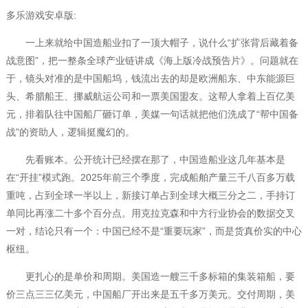
多乐游戏安卓版:
一上来就给中国造船业扣了一顶大帽子，说什么“扩张背后藏着备
战意图”，把一整条全球产业链讲成《海上版冷战预告片》。问题就在
于，镜头对准的是中国船坞，钱流出去的却是欧洲船东、中东能源巨
头、希腊船王、挪威航运公司和一票美国盟友。这帮人拿着上百亿美
元，排着队往中国船厂砸订单，美媒一句话就把他们洗成了“帮中国备
战”的资助人，逻辑挺魔幻的。
先看账本。公开统计已经摆在那了，中国造船业这几年基本是
在“开挂”模式跑。2025年前三个季度，完成船舶产量三千八百多万载
重吨，占到全球一半以上，新接订单占到全球大概三分之二，手持订
单同比再涨二十多个百分点。用克拉克森和中方行业协会的数据交叉
一对，结论只有一个：中国已经不是“重要玩家”，而是货真价实的中心
枢纽。
更扎心的是单价和周期。美国造一艘三千多标箱的集装箱船，要
价三点三三亿美元，中国船厂开出来是五千多万美元。交付周期，美