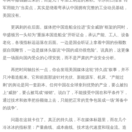
年两年撒钱砸出来的，而是几十年加工制造的累积。华尔街日报拿“转
军用能力”当卖点，其实是绕着弯承认中国拥有完整的工业动员基础，
美国没有。
更讽刺的在后面。媒体把中国造船业拉进“安全威胁”框架的同时，
华盛顿另一头却为“重振本国造船业”开听证会，承认产能、工人、设备
老化，各项指标远远落在后面。一边是国会听证上拿着中国的份额数
据自我鞭笞，一边是媒体头版说“中国的成功很危险”。说真的，这更像
是一场面向国内受众的心理安抚，而不是严肃的产业安全分析。
再把时间轴拉长一点，你会发现美国媒体这轮“持久战”叙事，并不
只冲着造船来。它和前面那波针对光伏、新能源车、机床、“产能过
剩”的舆论是同一套剧本。任何中国在全球拿到优势的产业，要么被扣
上“威胁”，要么被骂成“倾销”。说白了，不能接受中国在和平条件下，
通过技术和效率把份额做上去，只能把正常的竞争包装成一场“筹备中
的战争”。
问题在这就卡住了。真正的持久战，不在媒体标题里，而在几个
冷冰冰的指标里：产量曲线、成本曲线、技术迭代速度和现金流。造