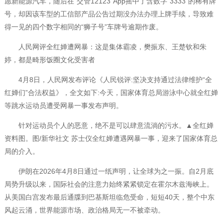
愿新能源汽车，随后在“交管12123”App摇中了含数字“3333”的稀有牌
号，却因该车型的工信部产品公告过期没办法办理上牌手续，导致难
得一见的四个数字相同的“狮子号”车牌号逾期作废。
人民网评全红婵遭网暴：这是集体霸凌，樊振东、王楚钦和朱
婷，都是畸形饭圈文化受害者
4月8日，人民网发布评论《人民锐评:坚决支持通过法律维护“全
红婵们”合法权益》，全文如下:今天，国家体育总局游泳中心就全红婵
等跳水运动员遭受网暴一事发布声明。
针对运动员个人的恶意，绝不是可以肆意流淌的污水。▲全红婵
资料图。图/新华社文 苏士仪全红婵遭遇网暴一事，迎来了国家体育总
局的介入。
伊朗在2026年4月8日通过一纸声明，让全球为之一振。自2月底
局势升级以来，国际社会的注意力始终紧紧锁定在霍尔木兹海峡上。
从美国白宫发布最后通牒到巴基斯坦临危受命，短短40天，整个中东
风起云涌，世界能源市场、政治格局无一不被牵动。