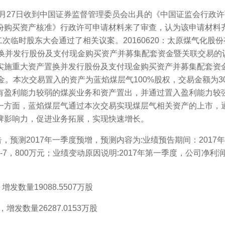
年7月27日收到中国证券监督管理委员会出具的《中国证监会行政许
份购买资产核准》行政许可申请材料来了审查，认为该申请材料
16年第二次临时股东大会通过了相关议案。20160620：太原煤气化
置换并发行股份及支付现金购买资产并募集配套资金暨关联交易的
实施重大资产置换并发行股份及支付现金购买资产并募集配套资金
。本次交易置入的资产为蓝焰煤层气100%股权，交易金额为307
有盈利能力较弱的煤炭业务和资产置出，并通过置入盈利能力较
一方面，蓝焰煤层气通过本次交易实现煤层气相关资产的上市，
牌影响力，促进业务拓展，实现快速增长。
，预测2017年一季度预增，预测内容为:业绩预告期间：2017年
元-7，800万元；业绩变动原因说明:2017年第一季度，公司
发数量19088.5507万股
增发数量26287.0153万股