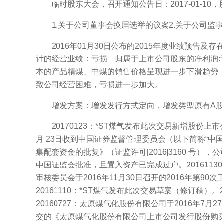
临时股东大会，召开通知公告日：2017-01-10，股权登记
1.关于公司董事会换届选举的议案2.关于公司监事会
2016年01月30日公布的2015年度业绩预告及存在
计的经营业绩：亏损，归属于上市公司股东的净利润:亏
本的产品精煤、中煤的销售价格呈现进一步下滑趋势
致公司经营困难，亏损进一步加大。
增发方案：增发发行方式定向，增发类型原有A股增发A
20170123：*ST煤气发布此次交易新增股份上市公告
月 23日收到中国证券监督管理委员会（以下简称“
集配套资金的批复》（证监许可[2016]3160 
中国证监会批准，且置入资产已完成过户。201611
审核委员会于2016年11月30日召开的2016年
20161110：*ST煤气发布此次交易草案（修订稿）。
20160727：太原煤气化股份有限公司于2016年
交的《太原煤气化股份有限公司上市公司发行股份购