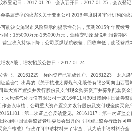
日：2017-01-20，会议召开日：2017-01-25，会议登记时间
换届选举的议案3.关于变更公司 2016 年度财务审计机构的议
可能被实施退市风险警示的提示性公告，预测2015年年度续亏，预测
损：155000万元-165000万元，业绩变动原因说明:报告
，营业收入持续下降；公司原煤煤质较差，回收率低，使经营成
股，增发招股公告日：2017-01-24
书。20161229：标的资产已完成过户。20161223：太原煤
中国证监会”）出具的《关于核准太原煤气化股份有限公司向山西
号），公司重大资产置换并发行股份及支付现金购买资产并募集配套资
30：太原煤气化股份有限公司于2016年11月30日接到中国证
第90次工作会议审核，公司重大资产置换并发行股份及支付现金购
20161101：第二次证监会反馈意见。20161017：第一次证监
7月27日收到中国证券监督管理委员会出具的《中国证监会行政许可
买资产核准》行政许可申请材料来了审查，认为该申请材料齐全